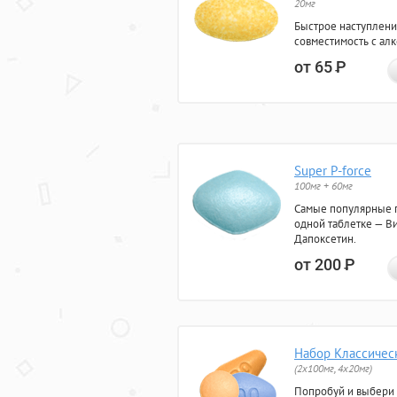
20мг
Быстрое наступлени
совместимость с ал
от 65
Р
Super P-force
100мг + 60мг
Самые популярные 
одной таблетке — Ви
Дапоксетин.
от 200
Р
Набор Классичес
(2x100мг, 4x20мг)
Попробуй и выбери