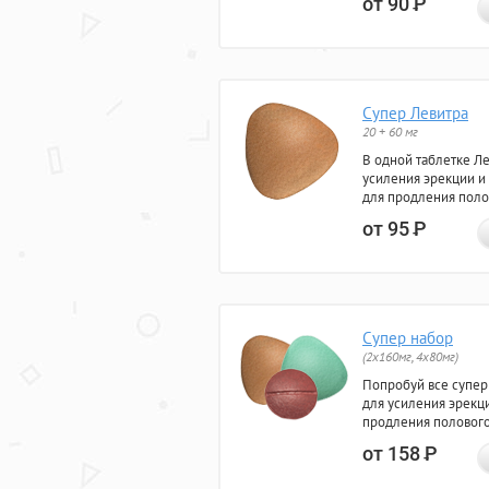
от 90
Р
Супер Левитра
20 + 60 мг
В одной таблетке Л
усиления эрекции и
для продления поло
от 95
Р
Супер набор
(2х160мг, 4х80мг)
Попробуй все супер
для усиления эрекц
продления полового
от 158
Р