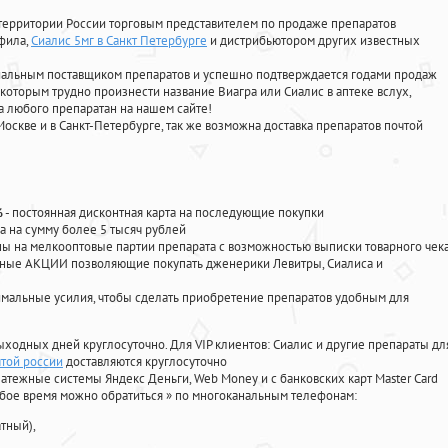
территории России торговым представителем по продаже препаратов
афила
,
Сиалис 5мг в Санкт Петербурге
и дистрибьютором других известных
циальным поставщиком препаратов и успешно подтверждается годами продаж
 которым трудно произнести название Виагра или Сиалис в аптеке вслух,
 любого препаратан на нашем сайте!
Москве и в Санкт-Петербурге, так же возможна доставка препаратов почтой
%
- постоянная дисконтная карта на последующие покупки
а на сумму более 5 тысяч рублей
 на мелкооптовые партии препарата с возможностью выписки товарного чек
личные АКЦИИ позволяющие покупать дженерики Левитры, Сиалиса и
мальные усилия, чтобы сделать приобретение препаратов удобным для
ыходных дней круглосуточно. Для VIP клиентов: Сиалис и другие препараты дл
чтой россии
доставляются круглосуточно
атежные системы Яндекс Деньги, Web Money и с банковских карт Master Card
юбое время можно обратиться
»
по многоканальным телефонам:
тный),