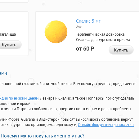
Сиалис 5 мг
5мг
лагалища
Терапевтическая дозировка
Сиалиса для курсового приема
Купить
от 60
Р
Купить
нами
олноценной счастливой инитмной жизни. Вам помогут средства, придагаемые
ндия по низким ценам
, Левитра и Сиалис, а также Попперсы помогут сделать
сыщенной и яркой
Ансомон и Гетропин добавят силы, энергии спортсменам и решат проблемы
ориамин Форте, Guarana и Экдистерон повысят выносливость организма, вернут
огих внутренних органов, омолодят кожу, и,
Онлайн форум тема дапоксетин
.
Почему нужно покупать именно у нас?