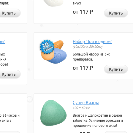
арат.
вкус!
от 117
Р
Купить
Купить
ом"
Набор "Три в одном"
(10x100мг, 20x20мг)
ных
Большой набор из 3-х
ения
препаратов.
боре!
от 117
Р
Купить
Купить
Супер Виагра
100 + 60 мг
 36 часов и
Виагра и Дапоксетин в одной
 акта в
таблетке. Усиление эрекции и
продление полового акта!