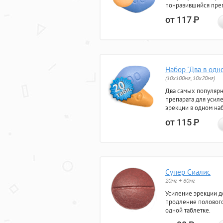
понравившийся преп
от 117
Р
Набор "Два в одн
(10x100мг, 10x20мг)
Два самых популяр
препарата для усил
эрекции в одном на
от 115
Р
Супер Сиалис
20мг + 60мг
Усиление эрекции до
продление полового
одной таблетке.