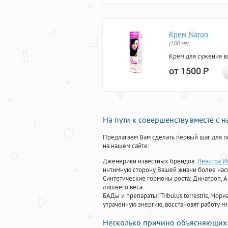
Крем Naron
(100 мг)
Крем для сужения в
от 1500
Р
На пути к совершенству вместе с 
Предлагаем Вам сделать первый шаг для п
на нашем сайте:
Дженерики известных брендов:
Левитра И
интимную сторону Вашей жизни более на
Синтетические гормоны роста
: Динатроп, 
лишнего веса
БАДы и препараты:
Tribulus terrestris, М
утраченную энергию, восстановят работу мн
Несколько причино объясняющих 