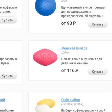
60мг
е эффекта и
Единственный в мире препарат
коголем.
для предотвращения
преждевременной эякуляции.
Купить
от 90
Р
Купить
Женская Виагра
100мг
препараты в
Новые, яркие ощущения для
агра и
девушек и женщин.
от 116
Р
Купить
Купить
кий
Софт набор
(3x100мг, 3x20мг)
 наиболее
Выбери софт-препарат на свой