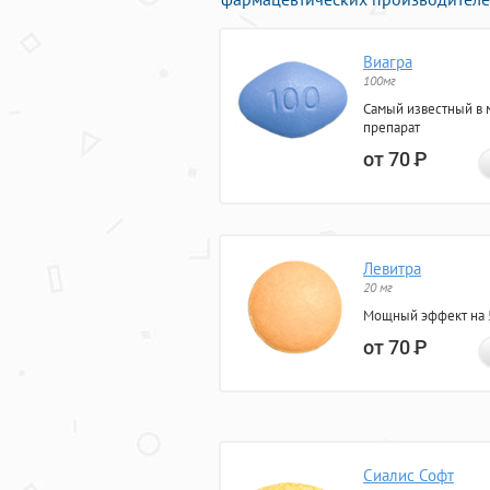
Виагра
100мг
Самый известный в 
препарат
от 70
Р
Левитра
20 мг
Мощный эффект на 5
от 70
Р
Сиалис Софт