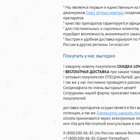
* Мы являемся первым и единственным на 
дженериков
Орел аптека левитра
, силден
препаратов
* качество препаратов гарантируется офи
* для стестинельных и скромных клиентов,
подойдет возможность анонимныого заказа
* быстрая и удобная доставка курьером по 
России в другие регионы 1м классом
Покупать у нас выгодно
! каждому новому покупателю
СКИДКА 10
!
БЕСПЛАТНАЯ ДОСТАВКА
при заказе товар
! оптовым покупателям СПЕЦИАЛЬНЫЕ цены
! так же у нас постоянно проводятся раз
Силденафила по очень выгодным ценам!
Cотрудники нашей фирмы прилагают макси
покупателей
доставка препаратов осуществляется без в
потенции, а так же
Дапоксетин заказать по
оплата принимаются через электронные пл
или Visa для бесплатной консультации в л
8
(800
)200-86-85
(
по России звонок беспла
+7
(800
)200-86-85
(
Санкт-Петербург)