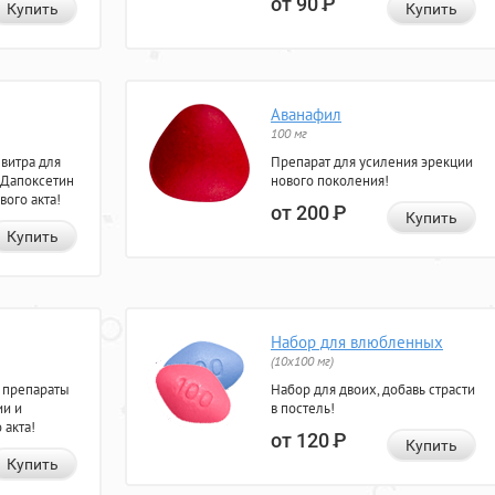
от 90
Р
Купить
Купить
Аванафил
100 мг
евитра для
Препарат для усиления эрекции
 Дапоксетин
нового поколения!
вого акта!
от 200
Р
Купить
Купить
Набор для влюбленных
(10х100 мг)
 препараты
Набор для двоих, добавь страсти
ии и
в постель!
 акта!
от 120
Р
Купить
Купить