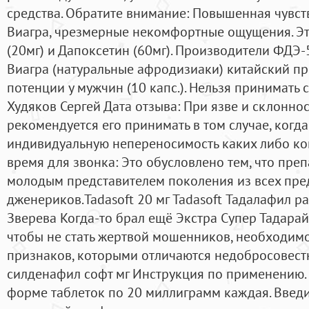
средства. Обратите внимание: Повышенная чувст
Виагра, чрезмерные некомфортные ощущения. Э
(20мг) и Дапоксетин (60мг). Производители ФДЭ
Виагра (натуральные афродизиаки) китайский п
потенции у мужчин (10 капс.). Нельзя принимать 
Худяков Сергей Дата отзыва: При язве и склоннос
рекомендуется его принимать в том случае, когд
индивидуальную непереносимость каких либо ко
время для звонка: Это обусловлено тем, что пре
молодым представителем поколения из всех пре
дженериков.Tadasoft 20 мг Tadasoft Тадалафил р
Зверева Когда-то брал ещё Экстра Супер Тадарайз,
чтобы не стать жертвой мошенников, необходимо
признаков, которыми отличаются недобросовест
силденафил софт мг Инструкция по применению.
форме таблеток по 20 миллиграмм каждая. Введ