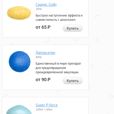
Сиалис Софт
20мг
Быстрое наступление эффекта и
совместимость с алкоголем.
от 65
Р
Купить
Дапоксетин
60мг
Единственный в мире препарат
для предотвращения
преждевременной эякуляции.
от 90
Р
Купить
Super P-force
100мг + 60мг