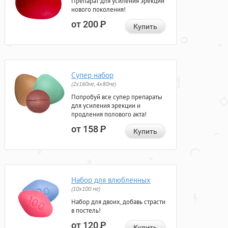
Препарат для усиления эрекции
нового поколения!
от 200
Р
Купить
Супер набор
(2х160мг, 4х80мг)
Попробуй все супер препараты
для усиления эрекции и
продления полового акта!
от 158
Р
Купить
Набор для влюбленных
(10х100 мг)
Набор для двоих, добавь страсти
в постель!
от 120
Р
Купить