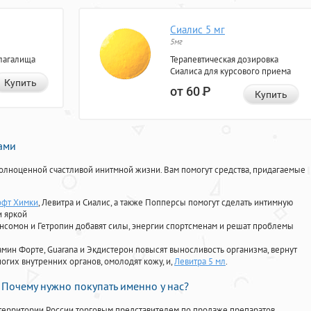
Сиалис 5 мг
5мг
лагалища
Терапевтическая дозировка
Сиалиса для курсового приема
Купить
от 60
Р
Купить
нами
олноценной счастливой инитмной жизни. Вам помогут средства, придагаемые
офт Химки
, Левитра и Сиалис, а также Попперсы помогут сделать интимную
и яркой
Ансомон и Гетропин добавят силы, энергии спортсменам и решат проблемы
ориамин Форте, Guarana и Экдистерон повысят выносливость организма, вернут
огих внутренних органов, омолодят кожу, и,
Левитра 5 мл
.
Почему нужно покупать именно у нас?
территории России торговым представителем по продаже препаратов