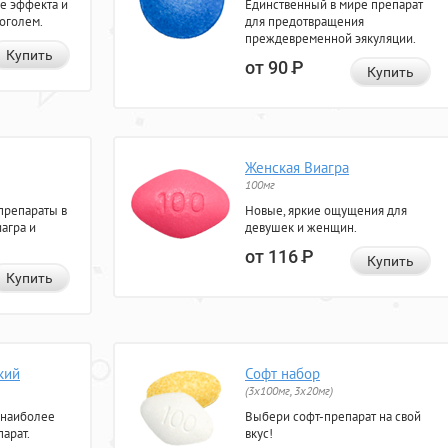
е эффекта и
Единственный в мире препарат
коголем.
для предотвращения
преждевременной эякуляции.
Купить
от 90
Р
Купить
Женская Виагра
100мг
препараты в
Новые, яркие ощущения для
агра и
девушек и женщин.
от 116
Р
Купить
Купить
кий
Софт набор
(3x100мг, 3x20мг)
 наиболее
Выбери софт-препарат на свой
арат.
вкус!