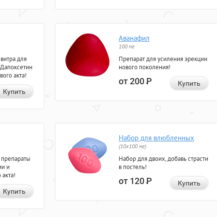
Аванафил
100 мг
евитра для
Препарат для усиления эрекции
 Дапоксетин
нового поколения!
вого акта!
от 200
Р
Купить
Купить
Набор для влюбленных
(10х100 мг)
 препараты
Набор для двоих, добавь страсти
ии и
в постель!
 акта!
от 120
Р
Купить
Купить