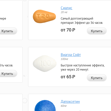
Сиалис
20 мг
мире
Самый долгоиграющий
препарат. Эффект до 36 часов.
от 70
Р
Купить
Купить
Виагра Софт
100мг
ть часов.
Быстрое наступление эффекта,
уже через 20 минут.
Купить
от 65
Р
Купить
Дапоксетин
60мг