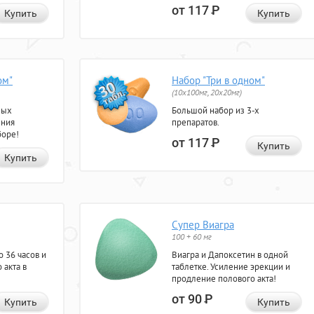
от 117
Р
Купить
Купить
ом"
Набор "Три в одном"
(10x100мг, 20x20мг)
ных
Большой набор из 3-х
ения
препаратов.
боре!
от 117
Р
Купить
Купить
Супер Виагра
100 + 60 мг
 36 часов и
Виагра и Дапоксетин в одной
 акта в
таблетке. Усиление эрекции и
продление полового акта!
от 90
Р
Купить
Купить