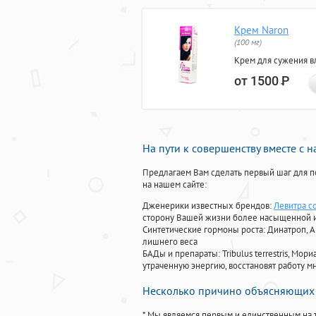
Крем Naron
(100 мг)
Крем для сужения в
от 1500
Р
На пути к совершенству вместе с 
Предлагаем Вам сделать первый шаг для п
на нашем сайте:
Дженерики известных брендов:
Левитра с
сторону Вашей жизни более насыщенной 
Синтетические гормоны роста
: Динатроп, 
лишнего веса
БАДы и препараты:
Tribulus terrestris, М
утраченную энергию, восстановят работу мн
Несколько причино объясняющих 
* Мы являемся первым и единственным на 