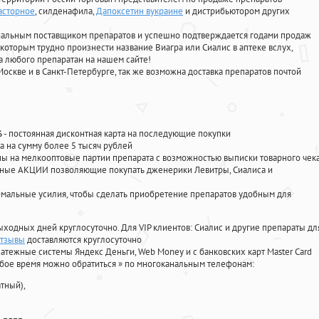
асторное
, силденафила
,
Дапоксетин вукраине
и дистрибьютором других
циальным поставщиком препаратов и успешно подтверждается годами продаж
 которым трудно произнести название Виагра или Сиалис в аптеке вслух,
 любого препаратан на нашем сайте!
Москве и в Санкт-Петербурге, так же возможна доставка препаратов почтой
%
- постоянная дисконтная карта на последующие покупки
а на сумму более 5 тысяч рублей
 на мелкооптовые партии препарата с возможностью выписки товарного чек
личные АКЦИИ позволяющие покупать дженерики Левитры, Сиалиса и
мальные усилия, чтобы сделать приобретение препаратов удобным для
ыходных дней круглосуточно. Для VIP клиентов: Сиалис и другие препараты дл
отзывы
доставляются круглосуточно
атежные системы Яндекс Деньги, Web Money и с банковских карт Master Card
юбое время можно обратиться
»
по многоканальным телефонам:
тный),