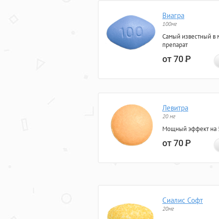
Виагра
100мг
Самый известный в 
препарат
от 70
Р
Левитра
20 мг
Мощный эффект на 5
от 70
Р
Сиалис Софт
20мг