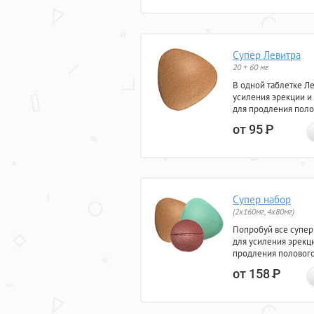
Супер Левитра
20 + 60 мг
В одной таблетке Л
усиления эрекции и
для продления поло
от 95
Р
Супер набор
(2х160мг, 4х80мг)
Попробуй все супер
для усиления эрекц
продления полового
от 158
Р