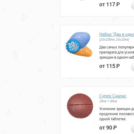
от 117
Р
Набор "Два в одн
(10x100мг, 10x20мг)
Два самых популяр
препарата для усил
эрекции в одном на
от 115
Р
Супер Сиалис
20мг + 60мг
Усиление эрекции до
продление полового
одной таблетке.
от 90
Р