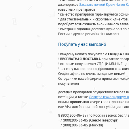
дженериков
Заказать почтой Крем Naron К
известных препаратов
* качество препаратов гарантируется офи
* для стестинельных и скромных клиентов,
подойдет возможность анонимныого заказа
* быстрая и удобная доставка курьером по 
России в другие регионы 1м классом
Покупать у нас выгодно
! каждому новому покупателю
СКИДКА 10
!
БЕСПЛАТНАЯ ДОСТАВКА
при заказе товар
! оптовым покупателям СПЕЦИАЛЬНЫЕ цены
! так же у нас постоянно проводятся раз
Силденафила по очень выгодным ценам!
Cотрудники нашей фирмы прилагают макси
покупателей
доставка препаратов осуществляется без в
потенции, а так же
Левитра изжога форум 
оплата принимаются через электронные пл
или Visa для бесплатной консультации в л
8
(800
)200-86-85
(
по России звонок беспла
+7
(800
)200-86-85
(
Санкт-Петербург)
+7
(800
)200-86-85
(
Москва)