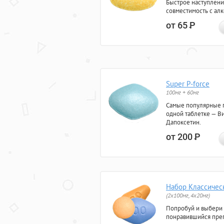
Быстрое наступлени
совместимость с ал
от 65
Р
Super P-force
100мг + 60мг
Самые популярные 
одной таблетке — Ви
Дапоксетин.
от 200
Р
Набор Классичес
(2x100мг, 4x20мг)
Попробуй и выбери
понравившийся преп