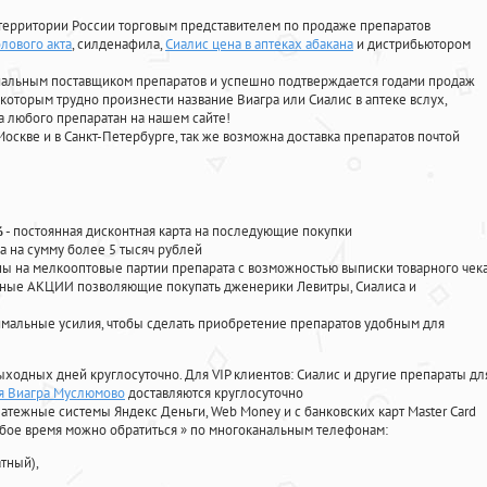
территории России торговым представителем по продаже препаратов
лового акта
, силденафила
,
Сиалис цена в аптеках абакана
и дистрибьютором
циальным поставщиком препаратов и успешно подтверждается годами продаж
 которым трудно произнести название Виагра или Сиалис в аптеке вслух,
 любого препаратан на нашем сайте!
Москве и в Санкт-Петербурге, так же возможна доставка препаратов почтой
%
- постоянная дисконтная карта на последующие покупки
а на сумму более 5 тысяч рублей
 на мелкооптовые партии препарата с возможностью выписки товарного чек
личные АКЦИИ позволяющие покупать дженерики Левитры, Сиалиса и
мальные усилия, чтобы сделать приобретение препаратов удобным для
ыходных дней круглосуточно. Для VIP клиентов: Сиалис и другие препараты дл
ая Виагра Муслюмово
доставляются круглосуточно
атежные системы Яндекс Деньги, Web Money и с банковских карт Master Card
юбое время можно обратиться
»
по многоканальным телефонам:
тный),