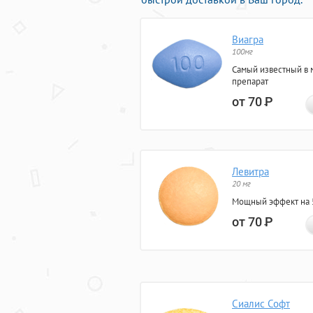
Виагра
100мг
Самый известный в 
препарат
от 70
Р
Левитра
20 мг
Мощный эффект на 5
от 70
Р
Сиалис Софт