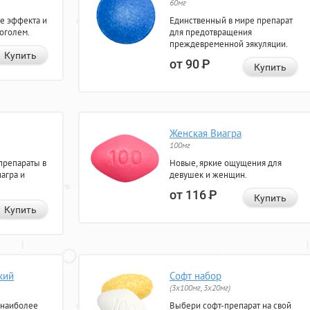
60мг
е эффекта и
Единственный в мире препарат
коголем.
для предотвращения
преждевременной эякуляции.
Купить
от 90
Р
Купить
Женская Виагра
100мг
препараты в
Новые, яркие ощущения для
агра и
девушек и женщин.
от 116
Р
Купить
Купить
кий
Софт набор
(3x100мг, 3x20мг)
 наиболее
Выбери софт-препарат на свой