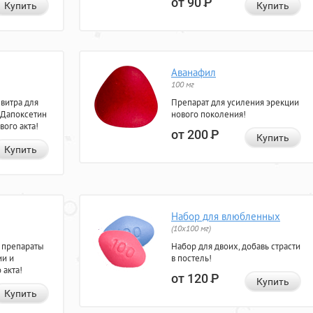
от 90
Р
Купить
Купить
Аванафил
100 мг
евитра для
Препарат для усиления эрекции
 Дапоксетин
нового поколения!
вого акта!
от 200
Р
Купить
Купить
Набор для влюбленных
(10х100 мг)
 препараты
Набор для двоих, добавь страсти
ии и
в постель!
 акта!
от 120
Р
Купить
Купить