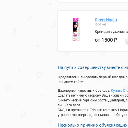
Крем Naron
(100 мг)
Крем для сужения в
от 1500
Р
На пути к совершенству вместе с 
Предлагаем Вам сделать первый шаг для п
на нашем сайте:
Дженерики известных брендов:
Купить Он
сделать интимную сторону Вашей жизни б
Синтетические гормоны роста
: Динатроп, 
лишнего веса
БАДы и препараты:
Tribulus terrestris, М
утраченную энергию, восстановят работу мн
Несколько причино объясняющих 