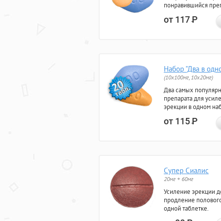
понравившийся преп
от 117
Р
Набор "Два в одн
(10x100мг, 10x20мг)
Два самых популяр
препарата для усил
эрекции в одном на
от 115
Р
Супер Сиалис
20мг + 60мг
Усиление эрекции до
продление полового
одной таблетке.