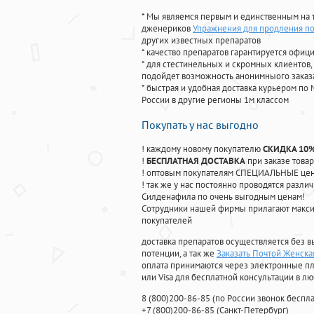
* Мы являемся первым и единственным на 
дженериков
Упражнения для продления по
других известных препаратов
* качество препаратов гарантируется офи
* для стестинельных и скромных клиентов,
подойдет возможность анонимныого заказа
* быстрая и удобная доставка курьером по 
России в другие регионы 1м классом
Покупать у нас выгодно
! каждому новому покупателю
СКИДКА 10
!
БЕСПЛАТНАЯ ДОСТАВКА
при заказе товар
! оптовым покупателям СПЕЦИАЛЬНЫЕ цены
! так же у нас постоянно проводятся раз
Силденафила по очень выгодным ценам!
Cотрудники нашей фирмы прилагают макси
покупателей
доставка препаратов осуществляется без в
потенции, а так же
Заказать Почтой Женск
оплата принимаются через электронные пл
или Visa для бесплатной консультации в л
8
(800
)200-86-85
(
по России звонок беспла
+7
(800
)200-86-85
(
Санкт-Петербург)