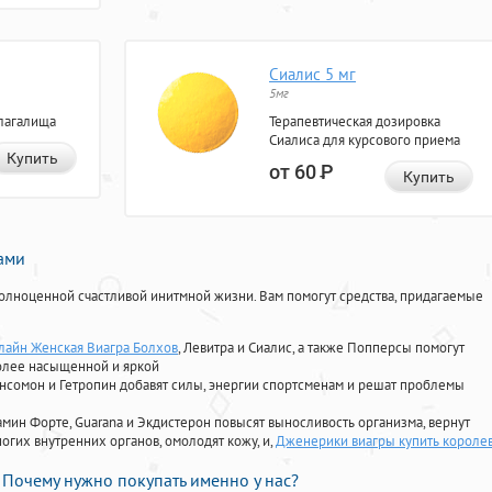
Сиалис 5 мг
5мг
лагалища
Терапевтическая дозировка
Сиалиса для курсового приема
Купить
от 60
Р
Купить
нами
олноценной счастливой инитмной жизни. Вам помогут средства, придагаемые
лайн Женская Виагра Болхов
, Левитра и Сиалис, а также Попперсы помогут
олее насыщенной и яркой
Ансомон и Гетропин добавят силы, энергии спортсменам и решат проблемы
ориамин Форте, Guarana и Экдистерон повысят выносливость организма, вернут
огих внутренних органов, омолодят кожу, и,
Дженерики виагры купить короле
Почему нужно покупать именно у нас?