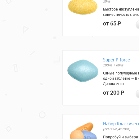
20мг
Быстрое наступлени
совместимость с ал
от 65
Р
Super P-force
100мг + 60мг
Самые популярные 
одной таблетке — Ви
Дапоксетин.
от 200
Р
Набор Классичес
(2x100мг, 4x20мг)
Попробуй и выбери