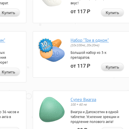
арат.
вкус!
от 117
Р
Купить
Купить
ом"
Набор "Три в одном"
(10x100мг, 20x20мг)
ных
Большой набор из 3-х
ения
препаратов.
боре!
от 117
Р
Купить
Купить
Супер Виагра
100 + 60 мг
 36 часов и
Виагра и Дапоксетин в одной
 акта в
таблетке. Усиление эрекции и
продление полового акта!