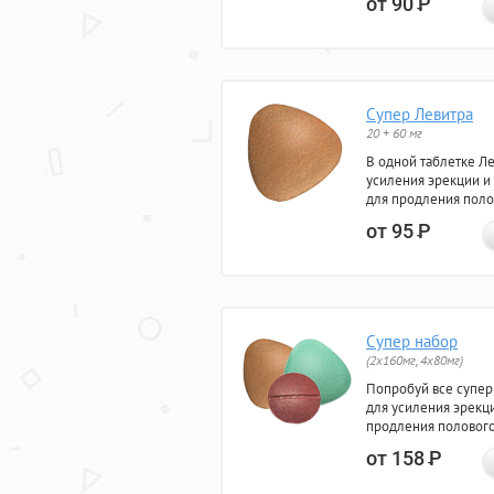
от 90
Р
Супер Левитра
20 + 60 мг
В одной таблетке Л
усиления эрекции и
для продления поло
от 95
Р
Супер набор
(2х160мг, 4х80мг)
Попробуй все супер
для усиления эрекц
продления полового
от 158
Р