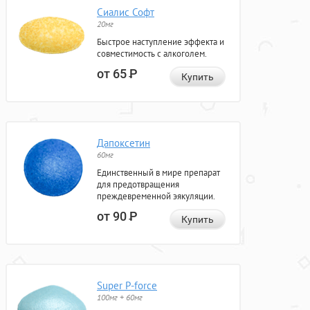
Сиалис Софт
20мг
Быстрое наступление эффекта и
совместимость с алкоголем.
от 65
Р
Купить
Дапоксетин
60мг
Единственный в мире препарат
для предотвращения
преждевременной эякуляции.
от 90
Р
Купить
Super P-force
100мг + 60мг