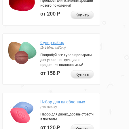
Препарат для усиления эрекции
нового поколения!
от 200
Р
Купить
Супер набор
(2х160мг, 4х80мг)
Попробуй все супер препараты
для усиления эрекции и
продления полового акта!
от 158
Р
Купить
Набор для влюбленных
(10х100 мг)
Набор для двоих, добавь страсти
в постель!
от 120
Р
Купить