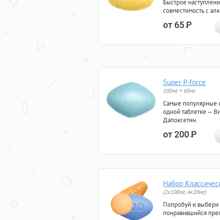
Быстрое наступлени
совместимость с ал
от 65
Р
Super P-force
100мг + 60мг
Самые популярные 
одной таблетке — Ви
Дапоксетин.
от 200
Р
Набор Классичес
(2x100мг, 4x20мг)
Попробуй и выбери
понравившийся преп