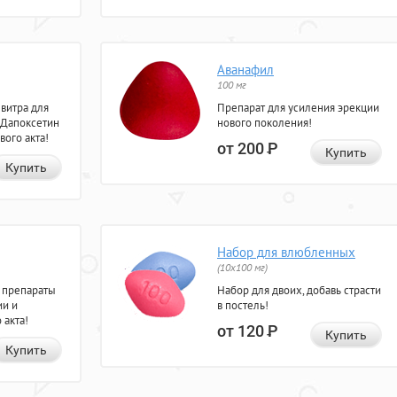
Аванафил
100 мг
евитра для
Препарат для усиления эрекции
 Дапоксетин
нового поколения!
вого акта!
от 200
Р
Купить
Купить
Набор для влюбленных
(10х100 мг)
 препараты
Набор для двоих, добавь страсти
ии и
в постель!
 акта!
от 120
Р
Купить
Купить