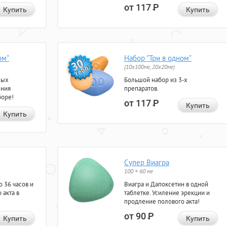
от 117
Р
Купить
Купить
ом"
Набор "Три в одном"
(10x100мг, 20x20мг)
ных
Большой набор из 3-х
ения
препаратов.
боре!
от 117
Р
Купить
Купить
Супер Виагра
100 + 60 мг
 36 часов и
Виагра и Дапоксетин в одной
 акта в
таблетке. Усиление эрекции и
продление полового акта!
от 90
Р
Купить
Купить