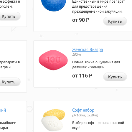
е эффекта и
Единственный в мире препарат
коголем.
для предотвращения
преждевременной эякуляции.
Купить
от 90
Р
Купить
Женская Виагра
100мг
препараты в
Новые, яркие ощущения для
агра и
девушек и женщин.
от 116
Р
Купить
Купить
кий
Софт набор
(3x100мг, 3x20мг)
 наиболее
Выбери софт-препарат на свой
арат.
вкус!