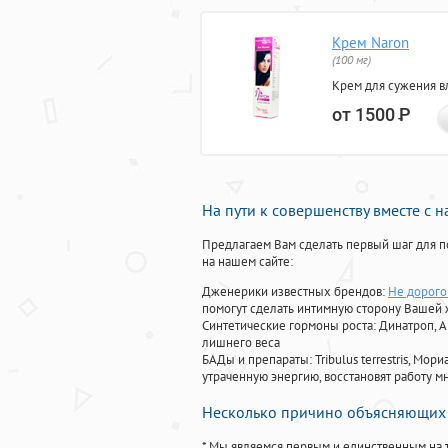
Крем Naron
(100 мг)
Крем для сужения в
от 1500
Р
На пути к совершенству вместе с 
Предлагаем Вам сделать первый шаг для п
на нашем сайте:
Дженерики известных брендов:
Не дорого 
помогут сделать интимную сторону Вашей
Синтетические гормоны роста
: Динатроп, 
лишнего веса
БАДы и препараты:
Tribulus terrestris, М
утраченную энергию, восстановят работу мн
Несколько причино объясняющих 
* Мы являемся первым и единственным на 