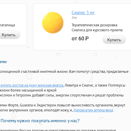
Сиалис 5 мг
5мг
лагалища
Терапевтическая дозировка
Сиалиса для курсового приема
Купить
от 60
Р
Купить
нами
олноценной счастливой инитмной жизни. Вам помогут средства, придагаемые
купить ростов на дону женская виагра
, Левитра и Сиалис, а также Попперсы
 жизни более насыщенной и яркой
Ансомон и Гетропин добавят силы, энергии спортсменам и решат проблемы
ориамин Форте, Guarana и Экдистерон повысят выносливость организма, вернут
огих внутренних органов, омолодят кожу, и,
Дапоксетин аптека виза
.
Почему нужно покупать именно у нас?
территории России торговым представителем по продаже препаратов