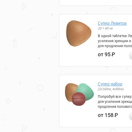
Супер Левитра
20 + 60 мг
В одной таблетке Л
усиления эрекции и
для продления поло
от 95
Р
Супер набор
(2х160мг, 4х80мг)
Попробуй все супер
для усиления эрекц
продления полового
от 158
Р