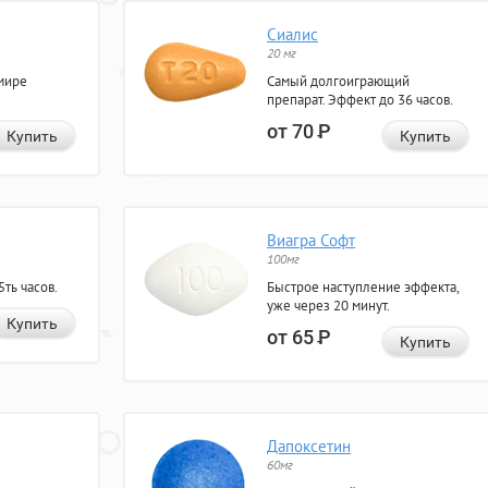
Сиалис
20 мг
мире
Самый долгоиграющий
препарат. Эффект до 36 часов.
от 70
Р
Купить
Купить
Виагра Софт
100мг
ть часов.
Быстрое наступление эффекта,
уже через 20 минут.
Купить
от 65
Р
Купить
Дапоксетин
60мг