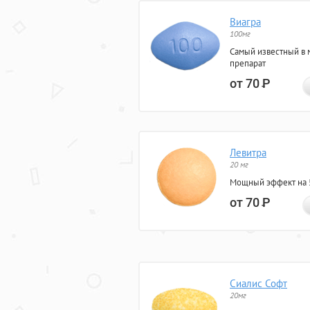
Виагра
100мг
Самый известный в 
препарат
от 70
Р
Левитра
20 мг
Мощный эффект на 5
от 70
Р
Сиалис Софт
20мг