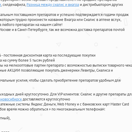
е
, силденафила
,
Разница между сиалис и виагра
и дистрибьютором других
циальным поставщиком препаратов и успешно подтверждается годами продаж
 которым трудно произнести название Виагра или Сиалис в аптеке вслух,
 любого препаратан на нашем сайте!
Москве и в Санкт-Петербурге, так же возможна доставка препаратов почтой
%
- постоянная дисконтная карта на последующие покупки
а на сумму более 5 тысяч рублей
 на мелкооптовые партии препарата с возможностью выписки товарного чек
личные АКЦИИ позволяющие покупать дженерики Левитры, Сиалиса и
мальные усилия, чтобы сделать приобретение препаратов удобным для
ыходных дней круглосуточно. Для VIP клиентов: Сиалис и другие препараты дл
е новосибирск
доставляются круглосуточно
атежные системы Яндекс Деньги, Web Money и с банковских карт Master Card
юбое время можно обратиться
»
по многоканальным телефонам:
тный),