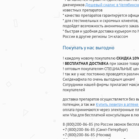
дженериков
Дешевый сиалис в Челябинск
известных препаратов
* качество препаратов гарантируется офи
* для стестинельных и скромных клиентов,
подойдет возможность анонимныого заказа
* быстрая и удобная доставка курьером по 
России в другие регионы 1м классом
Покупать у нас выгодно
! каждому новому покупателю
СКИДКА 10
!
БЕСПЛАТНАЯ ДОСТАВКА
при заказе товар
! оптовым покупателям СПЕЦИАЛЬНЫЕ цены
! так же у нас постоянно проводятся раз
Силденафила по очень выгодным ценам!
Cотрудники нашей фирмы прилагают макси
покупателей
доставка препаратов осуществляется без в
потенции, а так же
Купить левитру в аптек
оплата принимаются через электронные пл
или Visa для бесплатной консультации в л
8
(800
)200-86-85
(
по России звонок беспла
+7
(800
)200-86-85
(
Санкт-Петербург)
+7
(800
)200-86-85
(
Москва)