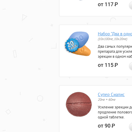
от 117
Р
Набор "Два в одн
(10x100мг, 10x20мг)
Два самых популяр
препарата для усил
эрекции в одном на
от 115
Р
Супер Сиалис
20мг + 60мг
Усиление эрекции до
продление полового
одной таблетке.
от 90
Р