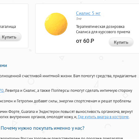
Сиалис 5 мг
5мг
лагалища
Терапевтическая дозировка
Сиалиса для курсового приема
Купить
от 60
Р
Купить
нами
олноценной счастливой инитмной жизни. Вам помогут средства, придагаемые
70
, Левитра и Сиалис, а также Попперсы помогут сделать интимную сторону
Ансомон и Гетропин добавят силы, энергии спортсменам и решат проблемы
ориамин Форте, Guarana и Экдистерон повысят выносливость организма, вернут
огих внутренних органов, омолодят кожу, и,
Где купить виагра в костроме
.
Почему нужно покупать именно у нас?
территории России торговым представителем по продаже препаратов