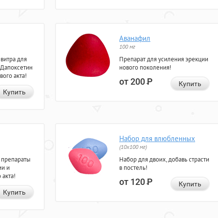
Аванафил
100 мг
евитра для
Препарат для усиления эрекции
 Дапоксетин
нового поколения!
вого акта!
от 200
Р
Купить
Купить
Набор для влюбленных
(10х100 мг)
 препараты
Набор для двоих, добавь страсти
ии и
в постель!
 акта!
от 120
Р
Купить
Купить