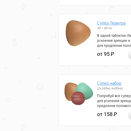
Супер Левитра
20 + 60 мг
В одной таблетке Л
усиления эрекции и
для продления поло
от 95
Р
Супер набор
(2х160мг, 4х80мг)
Попробуй все супер
для усиления эрекц
продления полового
от 158
Р