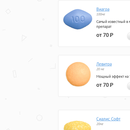
Виагра
100мг
Самый известный в 
препарат
от 70
Р
Левитра
20 мг
Мощный эффект на 5
от 70
Р
Сиалис Софт
20мг