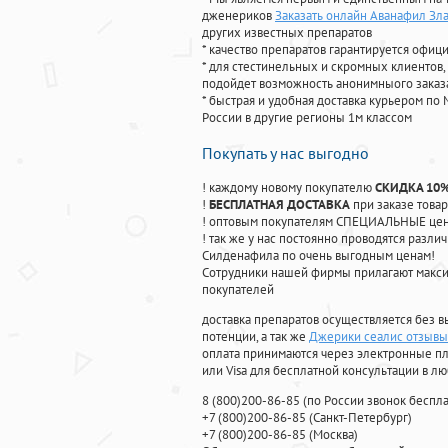
дженериков
Заказать онлайн Аванафил Зла
других известных препаратов
* качество препаратов гарантируется офи
* для стестинельных и скромных клиентов,
подойдет возможность анонимныого заказа
* быстрая и удобная доставка курьером по 
России в другие регионы 1м классом
Покупать у нас выгодно
! каждому новому покупателю
СКИДКА 10
!
БЕСПЛАТНАЯ ДОСТАВКА
при заказе товар
! оптовым покупателям СПЕЦИАЛЬНЫЕ цены
! так же у нас постоянно проводятся раз
Силденафила по очень выгодным ценам!
Cотрудники нашей фирмы прилагают макси
покупателей
доставка препаратов осуществляется без в
потенции, а так же
Джерики сеалис отзывы
оплата принимаются через электронные пл
или Visa для бесплатной консультации в л
8
(800
)200-86-85
(
по России звонок беспла
+7
(800
)200-86-85
(
Санкт-Петербург)
+7
(800
)200-86-85
(
Москва)