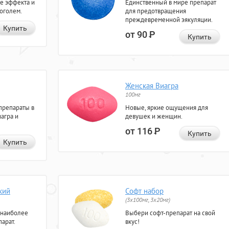
е эффекта и
Единственный в мире препарат
коголем.
для предотвращения
преждевременной эякуляции.
Купить
от 90
Р
Купить
Женская Виагра
100мг
препараты в
Новые, яркие ощущения для
агра и
девушек и женщин.
от 116
Р
Купить
Купить
кий
Софт набор
(3x100мг, 3x20мг)
 наиболее
Выбери софт-препарат на свой
арат.
вкус!