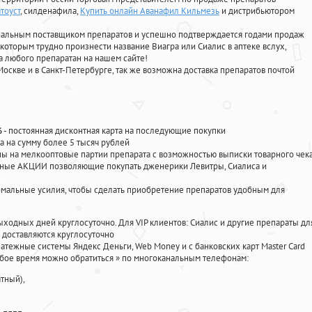
тоуст
, силденафила
,
Купить онлайн Аванафил Кильмезь
и дистрибьютором
циальным поставщиком препаратов и успешно подтверждается годами продаж
 которым трудно произнести название Виагра или Сиалис в аптеке вслух,
 любого препаратан на нашем сайте!
Москве и в Санкт-Петербурге, так же возможна доставка препаратов почтой
%
- постоянная дисконтная карта на последующие покупки
а на сумму более 5 тысяч рублей
 на мелкооптовые партии препарата с возможностью выписки товарного чек
личные АКЦИИ позволяющие покупать дженерики Левитры, Сиалиса и
мальные усилия, чтобы сделать приобретение препаратов удобным для
ыходных дней круглосуточно. Для VIP клиентов: Сиалис и другие препараты дл
доставляются круглосуточно
атежные системы Яндекс Деньги, Web Money и с банковских карт Master Card
юбое время можно обратиться
»
по многоканальным телефонам:
тный),