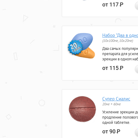
от 117
Р
Набор "Два в одн
(10x100мг, 10x20мг)
Два самых популяр
препарата для усил
эрекции в одном на
от 115
Р
Супер Сиалис
20мг + 60мг
Усиление эрекции до
продление полового
одной таблетке.
от 90
Р