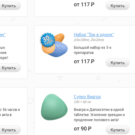
от 117
Р
Купить
Купить
ом"
Набор "Три в одном"
(10x100мг, 20x20мг)
ных
Большой набор из 3-х
ения
препаратов.
боре!
от 117
Р
Купить
Купить
Супер Виагра
100 + 60 мг
 36 часов и
Виагра и Дапоксетин в одной
 акта в
таблетке. Усиление эрекции и
продление полового акта!
от 90
Р
Купить
Купить