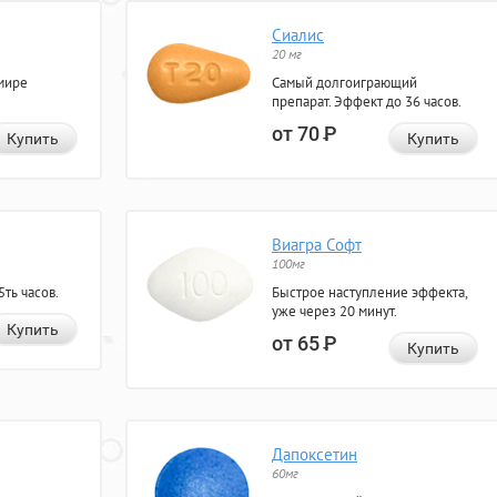
Сиалис
20 мг
мире
Самый долгоиграющий
препарат. Эффект до 36 часов.
от 70
Р
Купить
Купить
Виагра Софт
100мг
ть часов.
Быстрое наступление эффекта,
уже через 20 минут.
Купить
от 65
Р
Купить
Дапоксетин
60мг