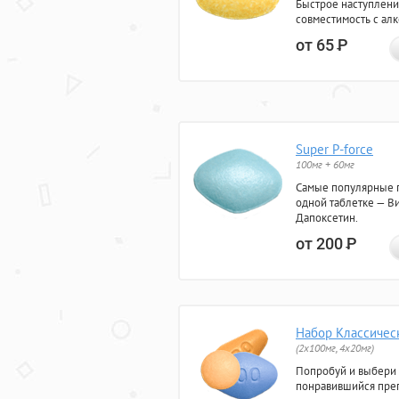
Быстрое наступлени
совместимость с ал
от 65
Р
Super P-force
100мг + 60мг
Самые популярные 
одной таблетке — Ви
Дапоксетин.
от 200
Р
Набор Классичес
(2x100мг, 4x20мг)
Попробуй и выбери
понравившийся преп