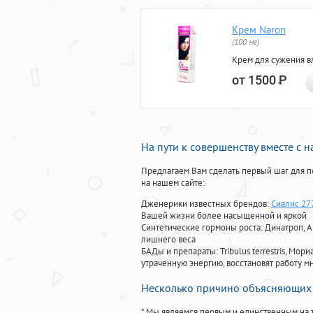
Крем Naron
(100 мг)
Крем для сужения в
от 1500
Р
На пути к совершенству вместе с 
Предлагаем Вам сделать первый шаг для п
на нашем сайте:
Дженерики известных брендов:
Сиалис 27
Вашей жизни более насыщенной и яркой
Синтетические гормоны роста
: Динатроп, 
лишнего веса
БАДы и препараты:
Tribulus terrestris, М
утраченную энергию, восстановят работу мн
Несколько причино объясняющих 
* Мы являемся первым и единственным на 