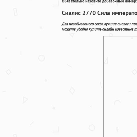
Обязательно назовите добавочный номер:
Сиалис 2770 Сила императ
Для незабываемого секса лучшие аналоги п
можете удобно купить онлайн известные та