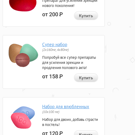
Препарат для усиления эрекции
нового поколения!
от 200
Р
Купить
Супер набор
(2х160мг, 4х80мг)
Попробуй все супер препараты
для усиления эрекции и
продления полового акта!
от 158
Р
Купить
Набор для влюбленных
(10х100 мг)
Набор для двоих, добавь страсти
в постель!
от 120
Р
Купить