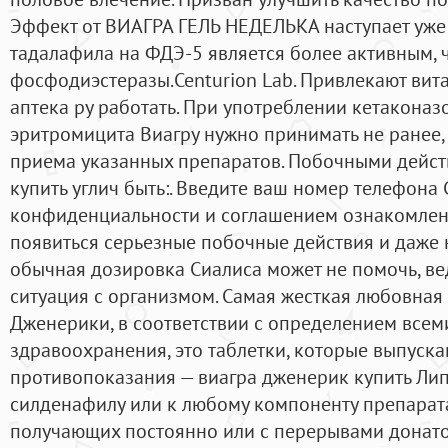
Эффект от ВИАГРА ГЕЛЬ НЕДЕЛЬКА наступает уже 
тадалафила на ФДЭ-5 является более активным, 
фосфодиэстеразы.Centurion Lab. Привлекают вит
аптека ру работать. При употреблении кетаконаз
эритромицита Виагру нужно принимать не ранее, 
приема указанных препаратов. Побочными дейст
купить углич быть:. Введите ваш номер телефона 
конфиденциальности и соглашением ознакомлен.
появиться серьезные побочные действия и даже н
обычная дозировка Сиалиса может не помочь, ве
ситуация с организмом. Самая жесткая любовная
Дженерики, в соответствии с определением все
здравоохранения, это таблетки, которые выпуска
противопоказания — виагра дженерик купить Лип
силденафилу или к любому компоненту препарата
получающих постоянно или с перерывами донато