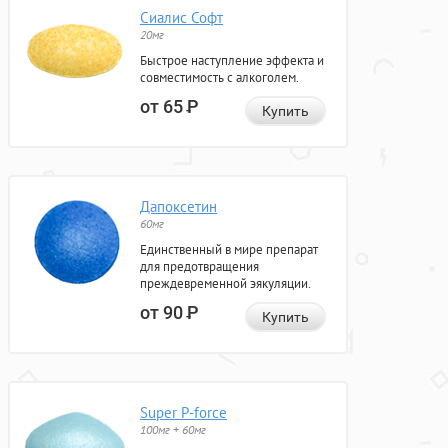
Сиалис Софт
20мг
Быстрое наступление эффекта и
совместимость с алкоголем.
от 65
Р
Купить
Дапоксетин
60мг
Единственный в мире препарат
для предотвращения
преждевременной эякуляции.
от 90
Р
Купить
Super P-force
100мг + 60мг