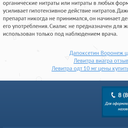
органические нитраты или нитраты в любых фор
усиливает гипотензивное действие нитратов. Даже
препарат никогда не принимался, он начинает д
его употребления. Сиалис не предназначен для 
использован только под наблюдением врача.
Дапоксетин Воронеж ц
Левитра виагра отзы
Левитра одт 10 мг цены купить