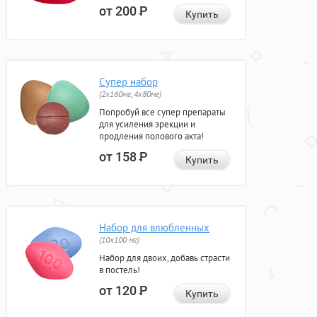
от 200
Р
Купить
Супер набор
(2х160мг, 4х80мг)
Попробуй все супер препараты
для усиления эрекции и
продления полового акта!
от 158
Р
Купить
Набор для влюбленных
(10х100 мг)
Набор для двоих, добавь страсти
в постель!
от 120
Р
Купить