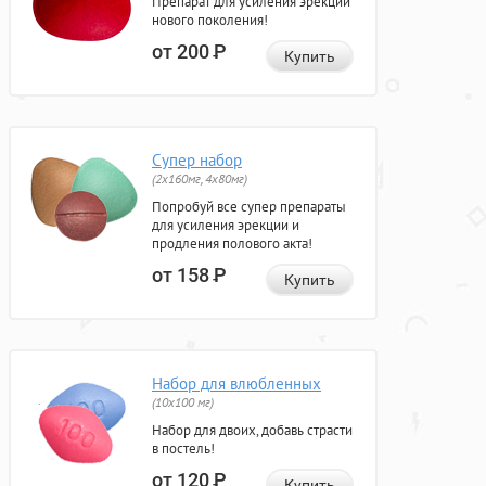
Препарат для усиления эрекции
нового поколения!
от 200
Р
Купить
Супер набор
(2х160мг, 4х80мг)
Попробуй все супер препараты
для усиления эрекции и
продления полового акта!
от 158
Р
Купить
Набор для влюбленных
(10х100 мг)
Набор для двоих, добавь страсти
в постель!
от 120
Р
Купить