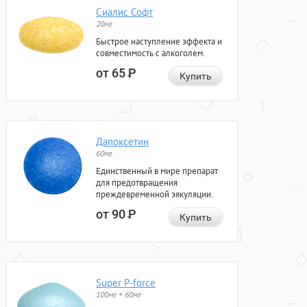
Сиалис Софт
20мг
Быстрое наступление эффекта и
совместимость с алкоголем.
от 65
Р
Купить
Дапоксетин
60мг
Единственный в мире препарат
для предотвращения
преждевременной эякуляции.
от 90
Р
Купить
Super P-force
100мг + 60мг