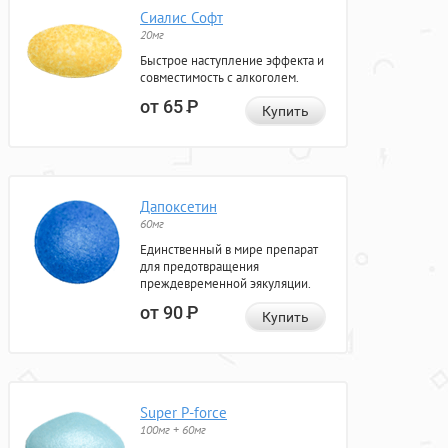
Сиалис Софт
20мг
Быстрое наступление эффекта и
совместимость с алкоголем.
от 65
Р
Купить
Дапоксетин
60мг
Единственный в мире препарат
для предотвращения
преждевременной эякуляции.
от 90
Р
Купить
Super P-force
100мг + 60мг