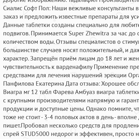
Сиалис Софт Пол: Наши вежливые консультанты в
заказ и предложить известные препараты для ус
Данные таблетки созданы специально для любит
подвигов. Принимается Super Zhewitra за час до
количеством воды. Отзывы специалистов о стиму
большинстве случаев носят положительный, и д
характер. Запрещён приём лицам до 18 лет и ж
чувствительность к варденафилу Применение пре
средствами для лечения нарушений эрекции Орг
Панфилова Екатерина Дата отзыва: Хорошее обсл
Виагра мг 12 табл Фарева Амбуаз виагра таблет
с крупными производителями напрямую и гарант
продукции и доступные цены. Однако помните, ч
тоже не стоит - 3-4 половых актов в день - вполне
пишет.Пробовал несколько средств для продлен
спрей STUD5000 недорог и эффективен, просто 