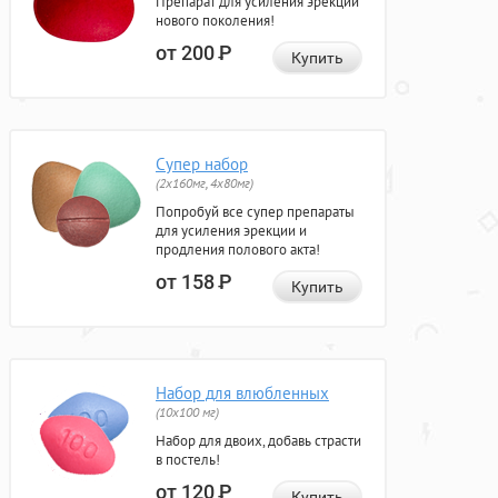
Препарат для усиления эрекции
нового поколения!
от 200
Р
Купить
Супер набор
(2х160мг, 4х80мг)
Попробуй все супер препараты
для усиления эрекции и
продления полового акта!
от 158
Р
Купить
Набор для влюбленных
(10х100 мг)
Набор для двоих, добавь страсти
в постель!
от 120
Р
Купить