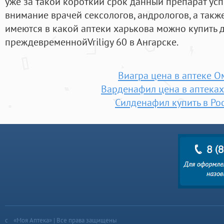
уже за такой короткий срок данный препарат усп
внимание врачей сексологов, андрологов, а такж
имеются в какой аптеки харькова можно купить 
преждевременнойVriligy 60 в Ангарске.
Виагра цена в аптеке О
Варденафил цена в аптека
Силденафил купить в Ро
«Моя Аптека» | Все права защищены