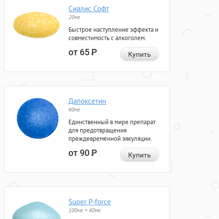
Сиалис Софт
20мг
Быстрое наступление эффекта и
совместимость с алкоголем.
от 65
Р
Купить
Дапоксетин
60мг
Единственный в мире препарат
для предотвращения
преждевременной эякуляции.
от 90
Р
Купить
Super P-force
100мг + 60мг