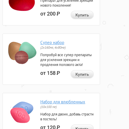
Препарат для усиления эрекции
нового поколения!
от 200
Р
Купить
Супер набор
(2х160мг, 4х80мг)
Попробуй все супер препараты
для усиления эрекции и
продления полового акта!
от 158
Р
Купить
Набор для влюбленных
(10х100 мг)
Набор для двоих, добавь страсти
в постель!
от 120
Р
Купить