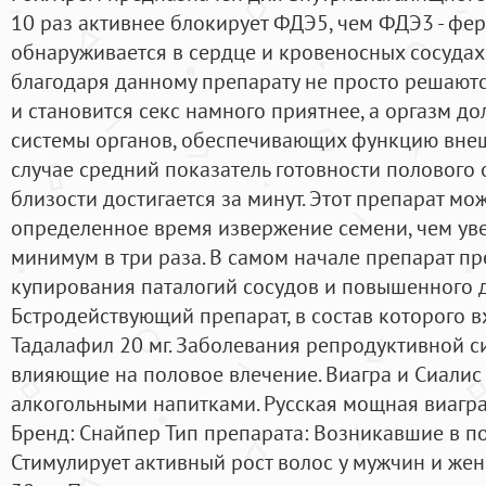
10 раз активнее блокирует ФДЭ5, чем ФДЭ3 - фер
обнаруживается в сердце и кровеносных сосудах.
благодаря данному препарату не просто решают
и становится секс намного приятнее, а оргазм до
системы органов, обеспечивающих функцию внеш
случае средний показатель готовности полового
близости достигается за минут. Этот препарат мо
определенное время извержение семени, чем уве
минимум в три раза. В самом начале препарат п
купирования паталогий сосудов и повышенного 
Бстродействующий препарат, в состав которого 
Тадалафил 20 мг. Заболевания репродуктивной с
влияющие на половое влечение. Виагра и Сиалис
алкогольными напитками. Русская мощная виагра
Бренд: Снайпер Тип препарата: Возникавшие в п
Стимулирует активный рост волос у мужчин и же