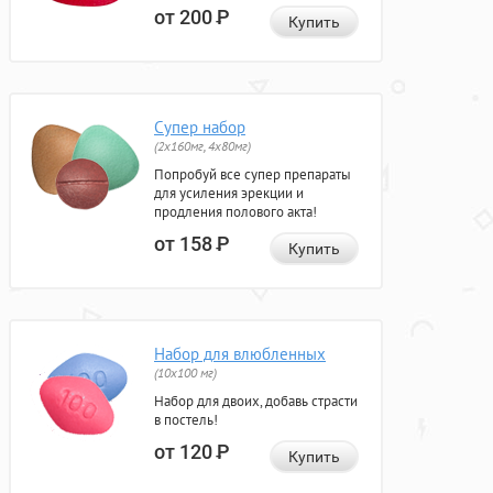
от 200
Р
Купить
Супер набор
(2х160мг, 4х80мг)
Попробуй все супер препараты
для усиления эрекции и
продления полового акта!
от 158
Р
Купить
Набор для влюбленных
(10х100 мг)
Набор для двоих, добавь страсти
в постель!
от 120
Р
Купить