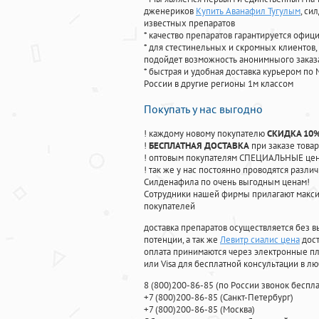
дженериков
Купить Аванафил Тугулым
, си
известных препаратов
* качество препаратов гарантируется офи
* для стестинельных и скромных клиентов,
подойдет возможность анонимныого заказа
* быстрая и удобная доставка курьером по 
России в другие регионы 1м классом
Покупать у нас выгодно
! каждому новому покупателю
СКИДКА 10
!
БЕСПЛАТНАЯ ДОСТАВКА
при заказе товар
! оптовым покупателям СПЕЦИАЛЬНЫЕ цены
! так же у нас постоянно проводятся раз
Силденафила по очень выгодным ценам!
Cотрудники нашей фирмы прилагают макси
покупателей
доставка препаратов осуществляется без в
потенции, а так же
Левитр сиалис цена
дост
оплата принимаются через электронные пл
или Visa для бесплатной консультации в л
8
(800
)200-86-85
(
по России звонок беспла
+7
(800
)200-86-85
(
Санкт-Петербург)
+7
(800
)200-86-85
(
Москва)