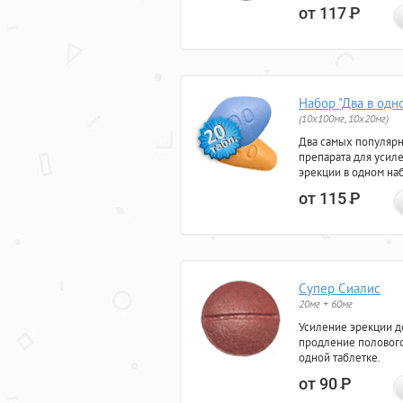
от 117
Р
Набор "Два в одн
(10x100мг, 10x20мг)
Два самых популяр
препарата для усил
эрекции в одном на
от 115
Р
Супер Сиалис
20мг + 60мг
Усиление эрекции до
продление полового
одной таблетке.
от 90
Р