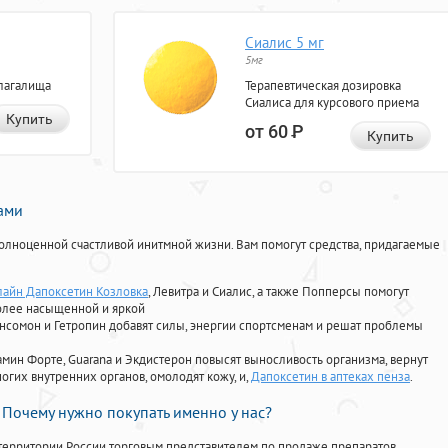
Сиалис 5 мг
5мг
лагалища
Терапевтическая дозировка
Сиалиса для курсового приема
Купить
от 60
Р
Купить
нами
олноценной счастливой инитмной жизни. Вам помогут средства, придагаемые
лайн Дапоксетин Козловка
, Левитра и Сиалис, а также Попперсы помогут
олее насыщенной и яркой
Ансомон и Гетропин добавят силы, энергии спортсменам и решат проблемы
ориамин Форте, Guarana и Экдистерон повысят выносливость организма, вернут
огих внутренних органов, омолодят кожу, и,
Дапоксетин в аптеках пенза
.
Почему нужно покупать именно у нас?
территории России торговым представителем по продаже препаратов