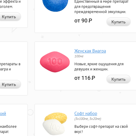
е эффекта и
Единственный в мире препарат
коголем.
для предотвращения
преждевременной эякуляции.
Купить
от 90
Р
Купить
Женская Виагра
100мг
препараты в
Новые, яркие ощущения для
агра и
девушек и женщин.
от 116
Р
Купить
Купить
кий
Софт набор
(3x100мг, 3x20мг)
 наиболее
Выбери софт-препарат на свой
арат.
вкус!