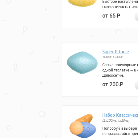
Быстрое наступлени
совместимость с ал
от 65
Р
Super P-force
100мг + 60мг
Самые популярные 
одной таблетке — Ви
Дапоксетин.
от 200
Р
Набор Классичес
(2x100мг, 4x20мг)
Попробуй и выбери
понравившийся преп