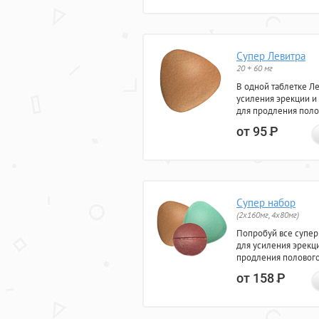
Супер Левитра
20 + 60 мг
В одной таблетке Л
усиления эрекции и
для продления поло
от 95
Р
Супер набор
(2х160мг, 4х80мг)
Попробуй все супер
для усиления эрекц
продления полового
от 158
Р