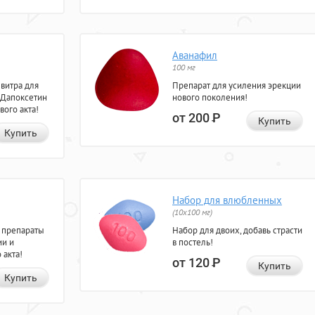
Аванафил
100 мг
евитра для
Препарат для усиления эрекции
 Дапоксетин
нового поколения!
вого акта!
от 200
Р
Купить
Купить
Набор для влюбленных
(10х100 мг)
 препараты
Набор для двоих, добавь страсти
ии и
в постель!
 акта!
от 120
Р
Купить
Купить