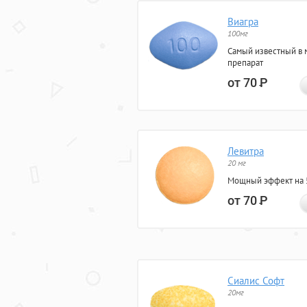
Виагра
100мг
Самый известный в 
препарат
от 70
Р
Левитра
20 мг
Мощный эффект на 5
от 70
Р
Сиалис Софт
20мг