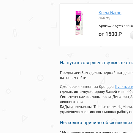
Крем Naron
(100 мг)
Крем для сужения в
от 1500
Р
На пути к совершенству вместе с 
Предлагаем Вам сделать первый шаг для п
на нашем сайте:
Дженерики известных брендов:
Купить он
сделать интимную сторону Вашей жизни б
Синтетические гормоны роста
: Динатроп, 
лишнего веса
БАДы и препараты:
Tribulus terrestris, М
утраченную энергию, восстановят работу мн
Несколько причино объясняющих 
* Мы являемся первым и единственным на 