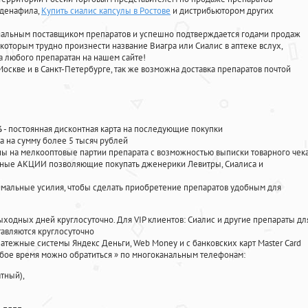
лденафила
,
Купить сиалис капсулы в Ростове
и дистрибьютором других
циальным поставщиком препаратов и успешно подтверждается годами продаж
 которым трудно произнести название Виагра или Сиалис в аптеке вслух,
 любого препаратан на нашем сайте!
Москве и в Санкт-Петербурге, так же возможна доставка препаратов почтой
%
- постоянная дисконтная карта на последующие покупки
а на сумму более 5 тысяч рублей
 на мелкооптовые партии препарата с возможностью выписки товарного чек
личные АКЦИИ позволяющие покупать дженерики Левитры, Сиалиса и
мальные усилия, чтобы сделать приобретение препаратов удобным для
ыходных дней круглосуточно. Для VIP клиентов: Сиалис и другие препараты дл
авляются круглосуточно
атежные системы Яндекс Деньги, Web Money и с банковских карт Master Card
юбое время можно обратиться
»
по многоканальным телефонам:
тный),