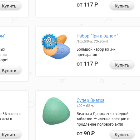
от 117
Р
Купить
Купить
ом"
Набор "Три в одном"
(10x100мг, 20x20мг)
ных
Большой набор из 3-х
ения
препаратов.
боре!
от 117
Р
Купить
Купить
Супер Виагра
100 + 60 мг
 36 часов и
Виагра и Дапоксетин в одной
 акта в
таблетке. Усиление эрекции и
продление полового акта!
от 90
Р
Купить
Купить