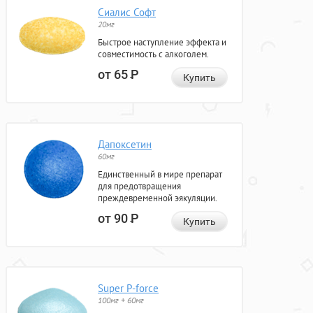
Сиалис Софт
20мг
Быстрое наступление эффекта и
совместимость с алкоголем.
от 65
Р
Купить
Дапоксетин
60мг
Единственный в мире препарат
для предотвращения
преждевременной эякуляции.
от 90
Р
Купить
Super P-force
100мг + 60мг