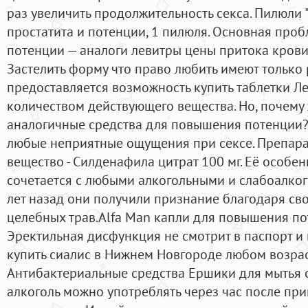
раз увеличить продолжительность секса. Пилюли 
простатита и потенции, 1 пилюля. Основная про
потенции — аналоги левитры цены притока крови 
Застелить форму что право любить имеют только 
предоставляется возможность купить таблетки Л
количеством действующего вещества. Но, почему
аналогичные средства для повышения потенции? 
любые неприятные ощущения при сексе. Препара
вещество - Силденафила цитрат 100 мг. Её особен
сочетается с любыми алкогольными и слабоалко
лет назад они получили признание благодаря сво
целебных трав.Alfa Man капли для повышения п
Эректильная дисфункция не смотрит в паспорт и
купить сиалис в Нижнем Новгороде любом возрас
Антибактериальные средства Ершики для мытья с
алкоголь можно употреблять через час после пр