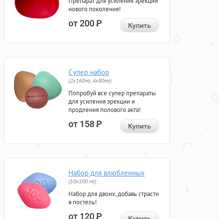
Препарат для усиления эрекции
нового поколения!
от 200
Р
Купить
Супер набор
(2х160мг, 4х80мг)
Попробуй все супер препараты
для усиления эрекции и
продления полового акта!
от 158
Р
Купить
Набор для влюбленных
(10х100 мг)
Набор для двоих, добавь страсти
в постель!
от 120
Р
Купить