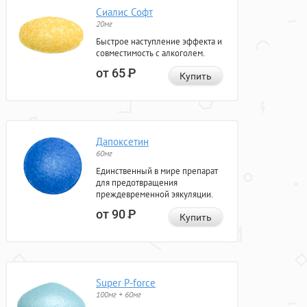
Сиалис Софт
20мг
Быстрое наступление эффекта и
совместимость с алкоголем.
от 65
Р
Купить
Дапоксетин
60мг
Единственный в мире препарат
для предотвращения
преждевременной эякуляции.
от 90
Р
Купить
Super P-force
100мг + 60мг