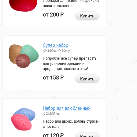
Препарат для усиления эрекции
нового поколения!
от 200
Р
Купить
Супер набор
(2х160мг, 4х80мг)
Попробуй все супер препараты
для усиления эрекции и
продления полового акта!
от 158
Р
Купить
Набор для влюбленных
(10х100 мг)
Набор для двоих, добавь страсти
в постель!
от 120
Р
Купить