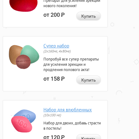
Препарат для усиления эрекции
нового поколения!
от 200
Р
Купить
Супер набор
(2х160мг, 4х80мг)
Попробуй все супер препараты
для усиления эрекции и
продления полового акта!
от 158
Р
Купить
Набор для влюбленных
(10х100 мг)
Набор для двоих, добавь страсти
в постель!
от 120
Р
Купить