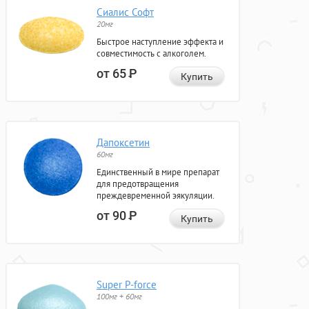
Сиалис Софт
20мг
Быстрое наступление эффекта и
совместимость с алкоголем.
от 65
Р
Купить
Дапоксетин
60мг
Единственный в мире препарат
для предотвращения
преждевременной эякуляции.
от 90
Р
Купить
Super P-force
100мг + 60мг