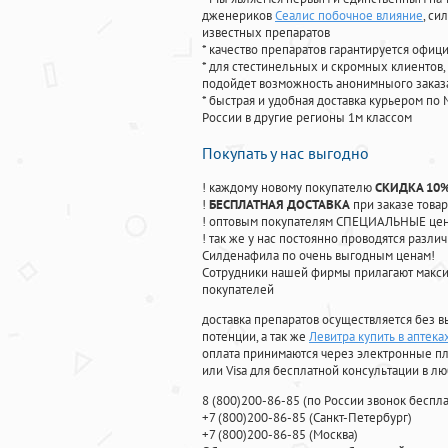
дженериков
Сеалис побочное влияние
, си
известных препаратов
* качество препаратов гарантируется офи
* для стестинельных и скромных клиентов,
подойдет возможность анонимныого заказа
* быстрая и удобная доставка курьером по 
России в другие регионы 1м классом
Покупать у нас выгодно
! каждому новому покупателю
СКИДКА 10
!
БЕСПЛАТНАЯ ДОСТАВКА
при заказе товар
! оптовым покупателям СПЕЦИАЛЬНЫЕ цены
! так же у нас постоянно проводятся раз
Силденафила по очень выгодным ценам!
Cотрудники нашей фирмы прилагают макси
покупателей
доставка препаратов осуществляется без в
потенции, а так же
Левитра купить в аптек
оплата принимаются через электронные пл
или Visa для бесплатной консультации в л
8
(800
)200-86-85
(
по России звонок беспла
+7
(800
)200-86-85
(
Санкт-Петербург)
+7
(800
)200-86-85
(
Москва)