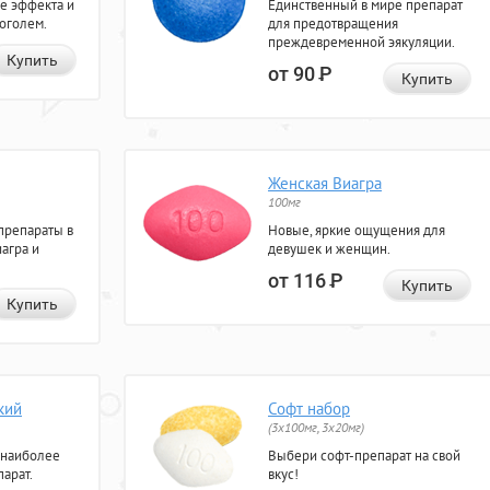
е эффекта и
Единственный в мире препарат
коголем.
для предотвращения
преждевременной эякуляции.
Купить
от 90
Р
Купить
Женская Виагра
100мг
препараты в
Новые, яркие ощущения для
агра и
девушек и женщин.
от 116
Р
Купить
Купить
кий
Софт набор
(3x100мг, 3x20мг)
 наиболее
Выбери софт-препарат на свой
арат.
вкус!