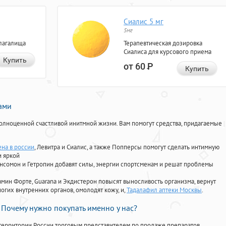
Сиалис 5 мг
5мг
лагалища
Терапевтическая дозировка
Сиалиса для курсового приема
Купить
от 60
Р
Купить
нами
олноценной счастливой инитмной жизни. Вам помогут средства, придагаемые
ена в россии
, Левитра и Сиалис, а также Попперсы помогут сделать интимную
и яркой
Ансомон и Гетропин добавят силы, энергии спортсменам и решат проблемы
ориамин Форте, Guarana и Экдистерон повысят выносливость организма, вернут
огих внутренних органов, омолодят кожу, и,
Тадалафил аптеки Москвы
.
Почему нужно покупать именно у нас?
территории России торговым представителем по продаже препаратов