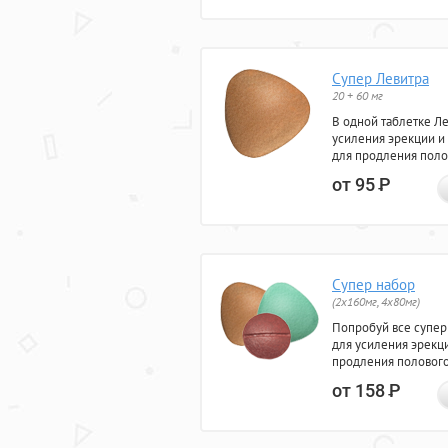
Супер Левитра
20 + 60 мг
В одной таблетке Л
усиления эрекции и
для продления поло
от 95
Р
Супер набор
(2х160мг, 4х80мг)
Попробуй все супер
для усиления эрекц
продления полового
от 158
Р