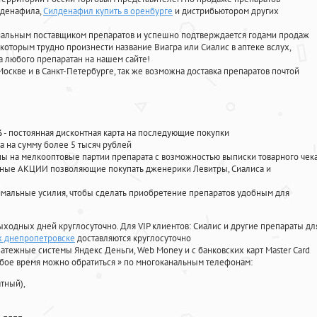
лденафила
,
Силденафил купить в оренбурге
и дистрибьютором других
циальным поставщиком препаратов и успешно подтверждается годами продаж
 которым трудно произнести название Виагра или Сиалис в аптеке вслух,
 любого препаратан на нашем сайте!
Москве и в Санкт-Петербурге, так же возможна доставка препаратов почтой
%
- постоянная дисконтная карта на последующие покупки
а на сумму более 5 тысяч рублей
 на мелкооптовые партии препарата с возможностью выписки товарного чек
личные АКЦИИ позволяющие покупать дженерики Левитры, Сиалиса и
мальные усилия, чтобы сделать приобретение препаратов удобным для
ыходных дней круглосуточно. Для VIP клиентов: Сиалис и другие препараты дл
ах днепропетровске
доставляются круглосуточно
атежные системы Яндекс Деньги, Web Money и с банковских карт Master Card
юбое время можно обратиться
»
по многоканальным телефонам:
тный),