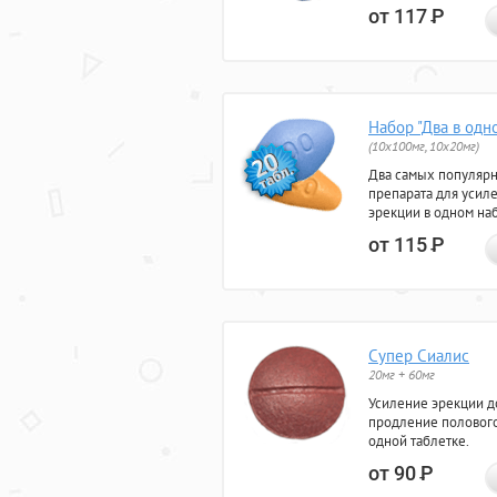
от 117
Р
Набор "Два в одн
(10x100мг, 10x20мг)
Два самых популяр
препарата для усил
эрекции в одном на
от 115
Р
Супер Сиалис
20мг + 60мг
Усиление эрекции до
продление полового
одной таблетке.
от 90
Р