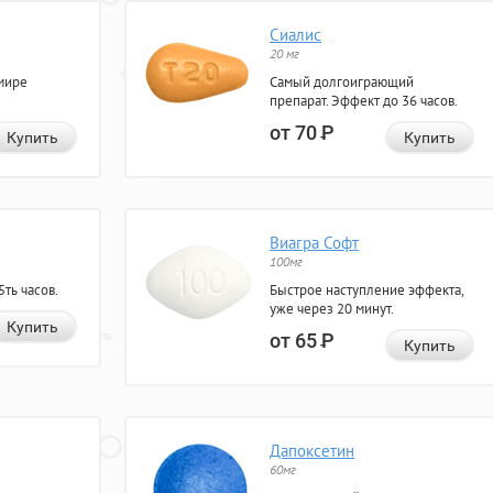
Сиалис
20 мг
мире
Самый долгоиграющий
препарат. Эффект до 36 часов.
от 70
Р
Купить
Купить
Виагра Софт
100мг
ть часов.
Быстрое наступление эффекта,
уже через 20 минут.
Купить
от 65
Р
Купить
Дапоксетин
60мг