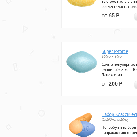
Быстрое наступлени
совместимость с ал
от 65
Р
Super P-force
100мг + 60мг
Самые популярные 
одной таблетке — Ви
Дапоксетин.
от 200
Р
Набор Классичес
(2x100мг, 4x20мг)
Попробуй и выбери
понравившийся преп