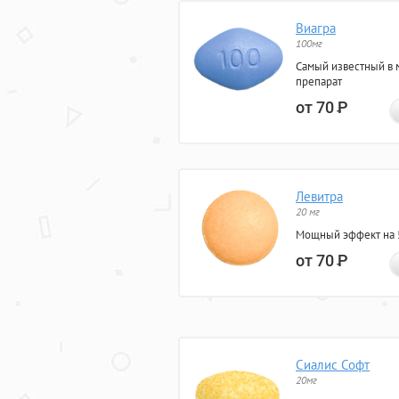
Виагра
100мг
Самый известный в 
препарат
от 70
Р
Левитра
20 мг
Мощный эффект на 5
от 70
Р
Сиалис Софт
20мг