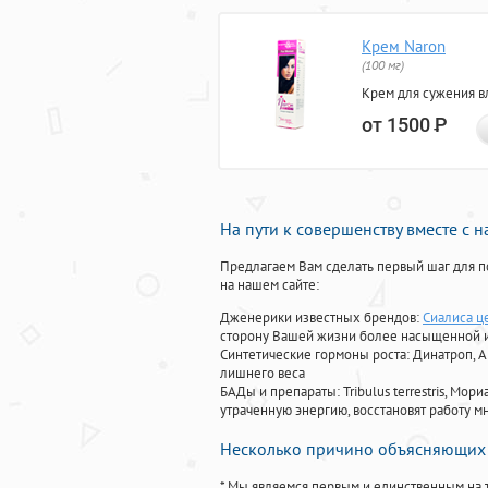
Крем Naron
(100 мг)
Крем для сужения в
от 1500
Р
На пути к совершенству вместе с 
Предлагаем Вам сделать первый шаг для п
на нашем сайте:
Дженерики известных брендов:
Сиалиса ц
сторону Вашей жизни более насыщенной 
Синтетические гормоны роста
: Динатроп, 
лишнего веса
БАДы и препараты:
Tribulus terrestris, М
утраченную энергию, восстановят работу мн
Несколько причино объясняющих 
* Мы являемся первым и единственным на 