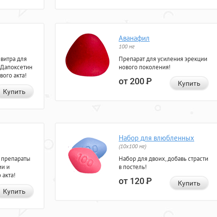
Аванафил
100 мг
евитра для
Препарат для усиления эрекции
 Дапоксетин
нового поколения!
вого акта!
от 200
Р
Купить
Купить
Набор для влюбленных
(10х100 мг)
 препараты
Набор для двоих, добавь страсти
ии и
в постель!
 акта!
от 120
Р
Купить
Купить