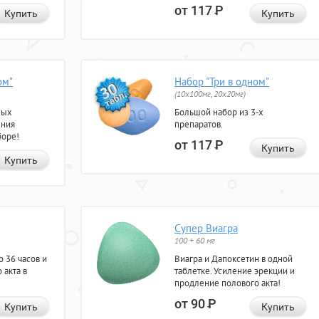
от 117
Р
Купить
Купить
ом"
Набор "Три в одном"
(10x100мг, 20x20мг)
ных
Большой набор из 3-х
ения
препаратов.
боре!
от 117
Р
Купить
Купить
Супер Виагра
100 + 60 мг
 36 часов и
Виагра и Дапоксетин в одной
 акта в
таблетке. Усиление эрекции и
продление полового акта!
от 90
Р
Купить
Купить