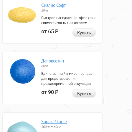
Сиалис Софт
20мг
Быстрое наступление эффекта и
совместимость с алкоголем.
от 65
Р
Купить
Дапоксетин
60мг
Единственный в мире препарат
для предотвращения
преждевременной эякуляции.
от 90
Р
Купить
Super P-force
100мг + 60мг