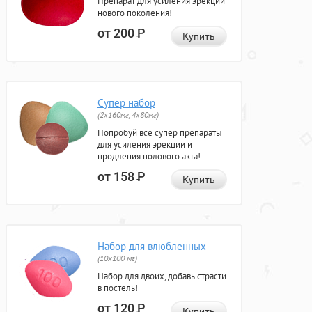
Препарат для усиления эрекции
нового поколения!
от 200
Р
Купить
Супер набор
(2х160мг, 4х80мг)
Попробуй все супер препараты
для усиления эрекции и
продления полового акта!
от 158
Р
Купить
Набор для влюбленных
(10х100 мг)
Набор для двоих, добавь страсти
в постель!
от 120
Р
Купить