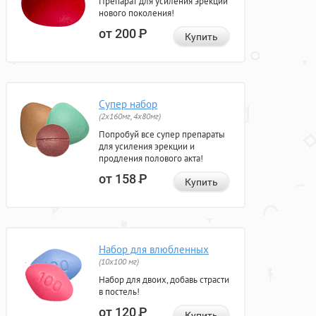
Препарат для усиления эрекции
нового поколения!
от 200
Р
Купить
Супер набор
(2х160мг, 4х80мг)
Попробуй все супер препараты
для усиления эрекции и
продления полового акта!
от 158
Р
Купить
Набор для влюбленных
(10х100 мг)
Набор для двоих, добавь страсти
в постель!
от 120
Р
Купить