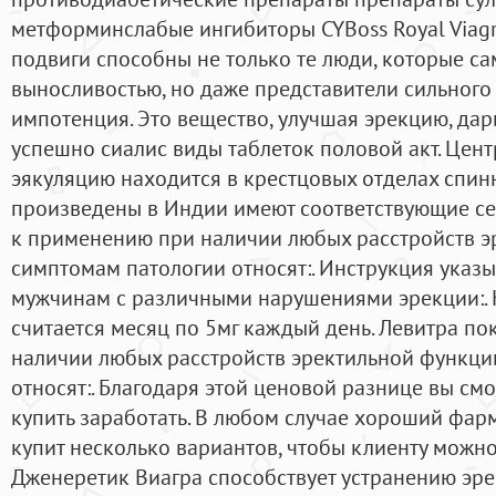
метформинслабые ингибиторы CYBoss Royal Viagra.
подвиги способны не только те люди, которые са
выносливостью, но даже представители сильного
импотенция. Это вещество, улучшая эрекцию, да
успешно сиалис виды таблеток половой акт. Цент
эякуляцию находится в крестцовых отделах спин
произведены в Индии имеют соответствующие се
к применению при наличии любых расстройств э
симптомам патологии относят:. Инструкция указы
мужчинам с различными нарушениями эрекции:.
считается месяц по 5мг каждый день. Левитра п
наличии любых расстройств эректильной функци
относят:. Благодаря этой ценовой разнице вы см
купить заработать. В любом случае хороший фа
купит несколько вариантов, чтобы клиенту можн
Дженеретик Виагра способствует устранению эре