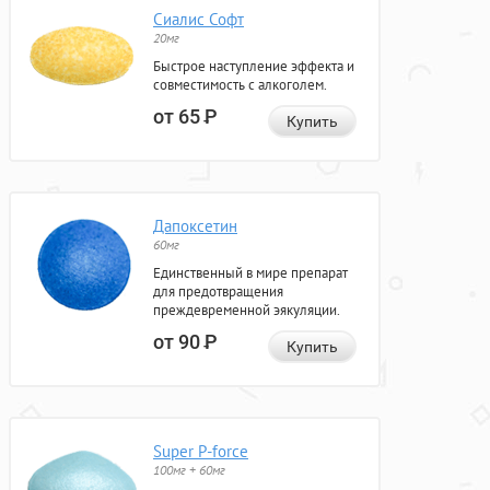
Сиалис Софт
20мг
Быстрое наступление эффекта и
совместимость с алкоголем.
от 65
Р
Купить
Дапоксетин
60мг
Единственный в мире препарат
для предотвращения
преждевременной эякуляции.
от 90
Р
Купить
Super P-force
100мг + 60мг