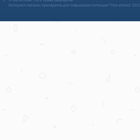
Интернет-магазин препаратов для повышения потенции “Моя аптека” 201