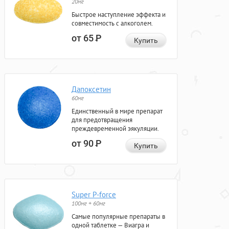
20мг
Быстрое наступление эффекта и
совместимость с алкоголем.
от 65
Р
Купить
Дапоксетин
60мг
Единственный в мире препарат
для предотвращения
преждевременной эякуляции.
от 90
Р
Купить
Super P-force
100мг + 60мг
Самые популярные препараты в
одной таблетке — Виагра и