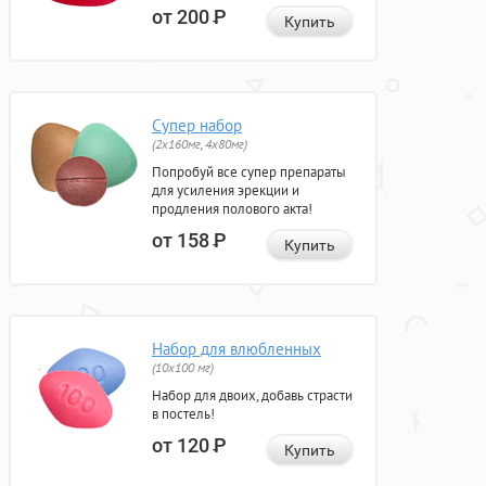
от 200
Р
Купить
Супер набор
(2х160мг, 4х80мг)
Попробуй все супер препараты
для усиления эрекции и
продления полового акта!
от 158
Р
Купить
Набор для влюбленных
(10х100 мг)
Набор для двоих, добавь страсти
в постель!
от 120
Р
Купить