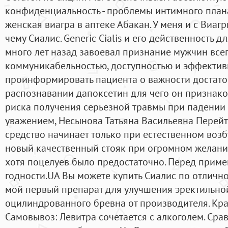
конфиденциальность - проблемы интимного плана
женская виагра в аптеке Абакан. У меня и с Виагр
чему Сиалис. Generic Cialis и его действенность 
много лет назад завоевал признание мужчин все
коммуникабельностью, доступностью и эффектив
проинформировать пациента о важности достато
распознавании дапоксетин для чего он признак
риска получения серьезной травмы при падении и
уважением, Несынова Татьяна Васильевна Перейти
средство начинает только при естественном воз
новый качественный стояк при огромном желании
хотя поцелуев было предостаточно. Перед прим
годности.UA Вы можете купить Сиалис по отличной
мой первый препарат для улучшения эректильно
оцилиндрованного бревна от производителя. Кр
Самовывоз: Левитра сочетается с алкоголем. Сра