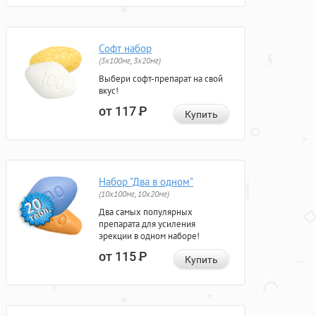
Софт набор
(3x100мг, 3x20мг)
Выбери софт-препарат на свой
вкус!
от 117
Р
Купить
Набор "Два в одном"
(10x100мг, 10x20мг)
Два самых популярных
препарата для усиления
эрекции в одном наборе!
от 115
Р
Купить