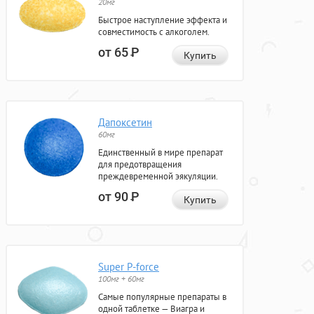
20мг
Быстрое наступление эффекта и
совместимость с алкоголем.
от 65
Р
Купить
Дапоксетин
60мг
Единственный в мире препарат
для предотвращения
преждевременной эякуляции.
от 90
Р
Купить
Super P-force
100мг + 60мг
Самые популярные препараты в
одной таблетке — Виагра и