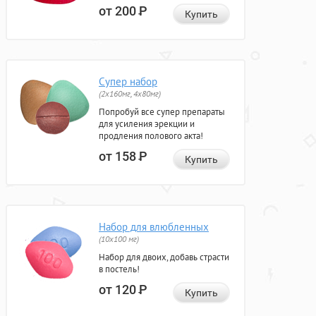
от 200
Р
Купить
Супер набор
(2х160мг, 4х80мг)
Попробуй все супер препараты
для усиления эрекции и
продления полового акта!
от 158
Р
Купить
Набор для влюбленных
(10х100 мг)
Набор для двоих, добавь страсти
в постель!
от 120
Р
Купить