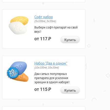
Софт набор
(3x100мг, 3x20мг)
Выбери софт-препарат на свой
вкус!
от 117
Р
Купить
Набор "Два в одном"
(10x100мг, 10x20мг)
Два самых популярных
препарата для усиления
эрекции в одном наборе!
от 115
Р
Купить