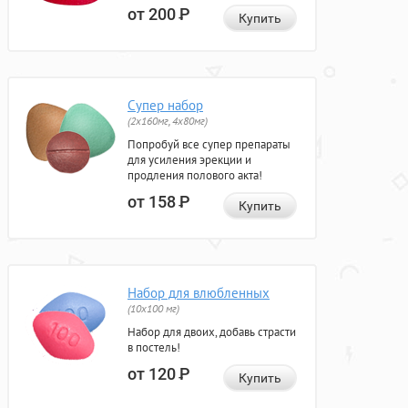
от 200
Р
Купить
Супер набор
(2х160мг, 4х80мг)
Попробуй все супер препараты
для усиления эрекции и
продления полового акта!
от 158
Р
Купить
Набор для влюбленных
(10х100 мг)
Набор для двоих, добавь страсти
в постель!
от 120
Р
Купить