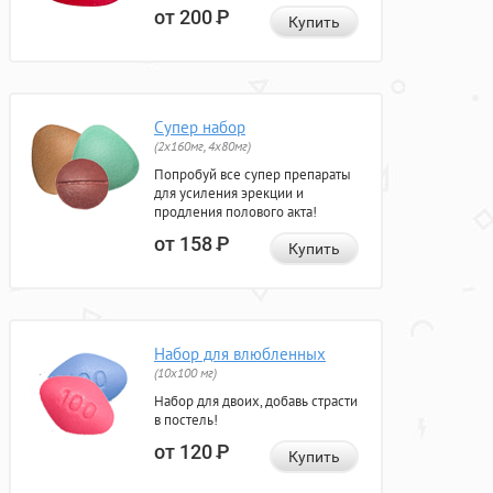
от 200
Р
Купить
Супер набор
(2х160мг, 4х80мг)
Попробуй все супер препараты
для усиления эрекции и
продления полового акта!
от 158
Р
Купить
Набор для влюбленных
(10х100 мг)
Набор для двоих, добавь страсти
в постель!
от 120
Р
Купить