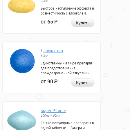
20мг
Быстрое наступление эффекта и
совместимость с алкоголем.
от 65
Р
Купить
Дапоксетин
60мг
Единственный в мире препарат
для предотвращения
преждевременной эякуляции.
от 90
Р
Купить
Super P-force
100мг + 60мг
Самые популярные препараты в
одной таблетке — Виагра и