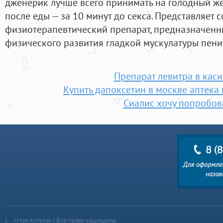
дженерик лучше всего принимать на голодный же
после еды — за 10 минут до секса. Представляет
физиотерапевтический препарат, предназначенн
физического развития гладкой мускулатуры пени
Препарат левитра в кас
Купить дапоксетин в москве аптека
Сиалис хочу попробов
«Моя Аптека» | Все права защищены