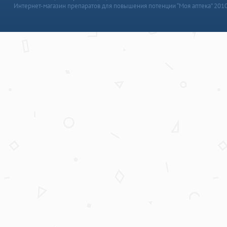
Интернет-магазин препаратов для повышения потенции “Моя аптека” 201