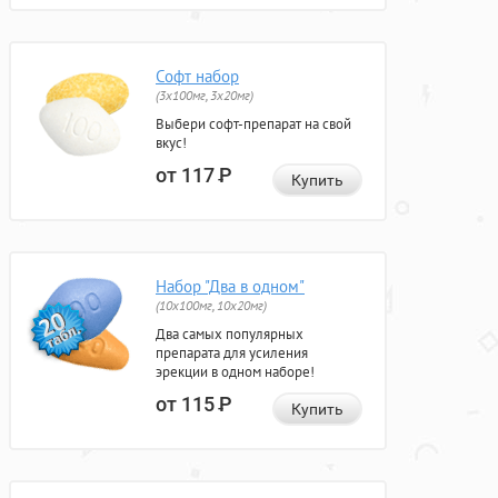
Софт набор
(3x100мг, 3x20мг)
Выбери софт-препарат на свой
вкус!
от 117
Р
Купить
Набор "Два в одном"
(10x100мг, 10x20мг)
Два самых популярных
препарата для усиления
эрекции в одном наборе!
от 115
Р
Купить