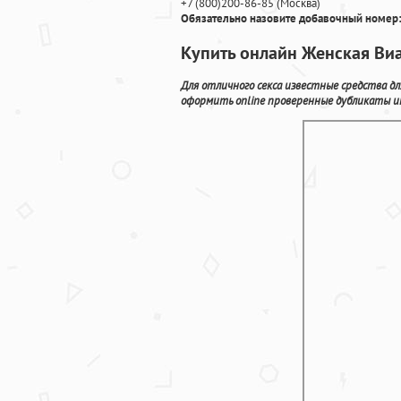
+7
(800
)200-86-85
(
Москва)
Обязательно назовите добавочный номер:
Купить онлайн Женская Виа
Для отличного секса известные средства д
оформить online проверенные дубликаты и