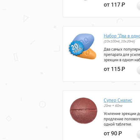
от 117
Р
Набор "Два в одн
(10x100мг, 10x20мг)
Два самых популяр
препарата для усил
эрекции в одном на
от 115
Р
Супер Сиалис
20мг + 60мг
Усиление эрекции до
продление полового
одной таблетке.
от 90
Р