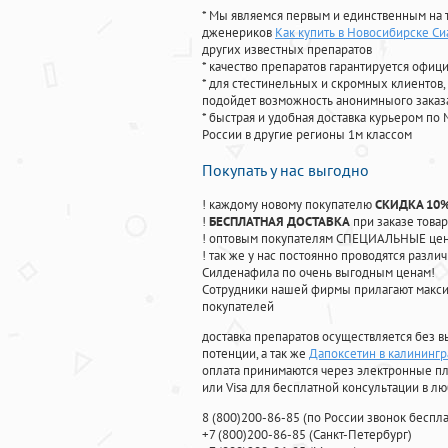
* Мы являемся первым и единственным на 
дженериков
Как купить в Новосибирске Си
других известных препаратов
* качество препаратов гарантируется офи
* для стестинельных и скромных клиентов,
подойдет возможность анонимныого заказа
* быстрая и удобная доставка курьером по 
России в другие регионы 1м классом
Покупать у нас выгодно
! каждому новому покупателю
СКИДКА 10
!
БЕСПЛАТНАЯ ДОСТАВКА
при заказе товар
! оптовым покупателям СПЕЦИАЛЬНЫЕ цены
! так же у нас постоянно проводятся раз
Силденафила по очень выгодным ценам!
Cотрудники нашей фирмы прилагают макси
покупателей
доставка препаратов осуществляется без в
потенции, а так же
Дапоксетин в калининг
оплата принимаются через электронные пл
или Visa для бесплатной консультации в л
8
(800
)200-86-85
(
по России звонок беспла
+7
(800
)200-86-85
(
Санкт-Петербург)