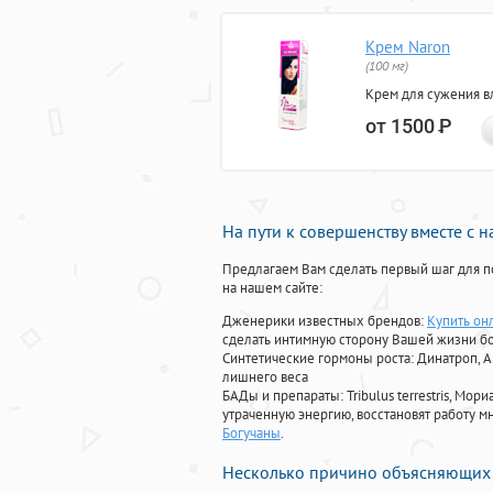
Крем Naron
(100 мг)
Крем для сужения в
от 1500
Р
На пути к совершенству вместе с 
Предлагаем Вам сделать первый шаг для п
на нашем сайте:
Дженерики известных брендов:
Купить он
сделать интимную сторону Вашей жизни б
Синтетические гормоны роста
: Динатроп, 
лишнего веса
БАДы и препараты:
Tribulus terrestris, М
утраченную энергию, восстановят работу мн
Богучаны
.
Несколько причино объясняющих 