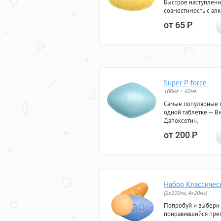
Быстрое наступлени
совместимость с ал
от 65
Р
Super P-force
100мг + 60мг
Самые популярные 
одной таблетке — Ви
Дапоксетин.
от 200
Р
Набор Классичес
(2x100мг, 4x20мг)
Попробуй и выбери
понравившийся преп