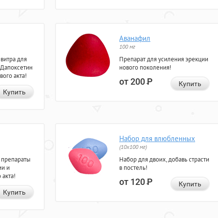
Аванафил
100 мг
евитра для
Препарат для усиления эрекции
 Дапоксетин
нового поколения!
вого акта!
от 200
Р
Купить
Купить
Набор для влюбленных
(10х100 мг)
 препараты
Набор для двоих, добавь страсти
ии и
в постель!
 акта!
от 120
Р
Купить
Купить