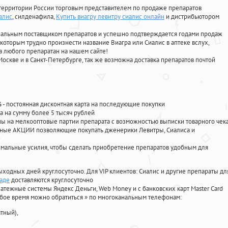
территории России торговым представителем по продаже препаратов
алис
, силденафила
,
Купить виагру левитру сиалис онлайн
и дистрибьютором
циальным поставщиком препаратов и успешно подтверждается годами продаж
 которым трудно произнести название Виагра или Сиалис в аптеке вслух,
 любого препаратан на нашем сайте!
Москве и в Санкт-Петербурге, так же возможна доставка препаратов почтой
%
- постоянная дисконтная карта на последующие покупки
а на сумму более 5 тысяч рублей
 на мелкооптовые партии препарата с возможностью выписки товарного чек
личные АКЦИИ позволяющие покупать дженерики Левитры, Сиалиса и
мальные усилия, чтобы сделать приобретение препаратов удобным для
ыходных дней круглосуточно. Для VIP клиентов: Сиалис и другие препараты дл
раде
доставляются круглосуточно
атежные системы Яндекс Деньги, Web Money и с банковских карт Master Card
юбое время можно обратиться
»
по многоканальным телефонам:
тный),