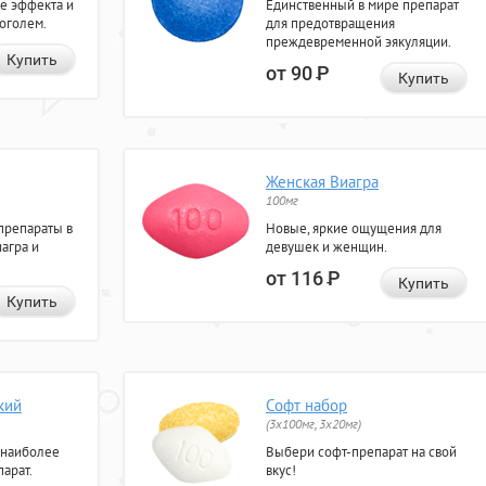
е эффекта и
Единственный в мире препарат
коголем.
для предотвращения
преждевременной эякуляции.
Купить
от 90
Р
Купить
Женская Виагра
100мг
препараты в
Новые, яркие ощущения для
агра и
девушек и женщин.
от 116
Р
Купить
Купить
кий
Софт набор
(3x100мг, 3x20мг)
 наиболее
Выбери софт-препарат на свой
арат.
вкус!