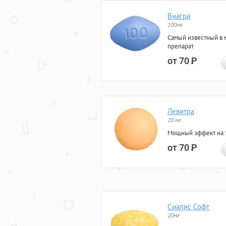
Виагра
100мг
Самый известный в 
препарат
от 70
Р
Левитра
20 мг
Мощный эффект на 5
от 70
Р
Сиалис Софт
20мг