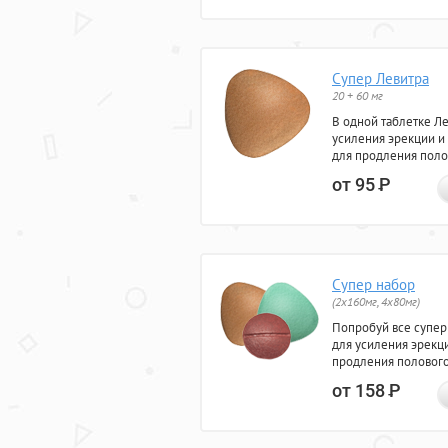
Супер Левитра
20 + 60 мг
В одной таблетке Л
усиления эрекции и
для продления поло
от 95
Р
Супер набор
(2х160мг, 4х80мг)
Попробуй все супер
для усиления эрекц
продления полового
от 158
Р