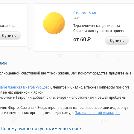
Сиалис 5 мг
5мг
лагалища
Терапевтическая дозировка
Сиалиса для курсового приема
Купить
от 60
Р
Купить
нами
олноценной счастливой инитмной жизни. Вам помогут средства, придагаемые
лайн Женская Виагра Рубцовск
, Левитра и Сиалис, а также Попперсы помогут
олее насыщенной и яркой
Ансомон и Гетропин добавят силы, энергии спортсменам и решат проблемы
ориамин Форте, Guarana и Экдистерон повысят выносливость организма, вернут
огих внутренних органов, омолодят кожу, и,
Заказать почтой Аванафил
Почему нужно покупать именно у нас?