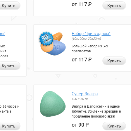
от 117
Р
Купить
Купить
ом"
Набор "Три в одном"
(10x100мг, 20x20мг)
ных
Большой набор из 3-х
ения
препаратов.
боре!
от 117
Р
Купить
Купить
Супер Виагра
100 + 60 мг
 36 часов и
Виагра и Дапоксетин в одной
 акта в
таблетке. Усиление эрекции и
продление полового акта!
от 90
Р
Купить
Купить