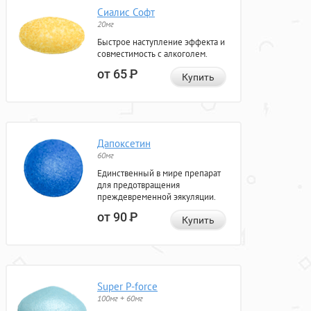
Сиалис Софт
20мг
Быстрое наступление эффекта и
совместимость с алкоголем.
от 65
Р
Купить
Дапоксетин
60мг
Единственный в мире препарат
для предотвращения
преждевременной эякуляции.
от 90
Р
Купить
Super P-force
100мг + 60мг