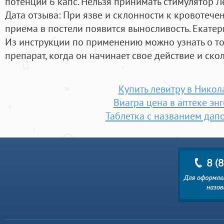
потенции 6 капс. Нельзя принимать стимулятор Ле
Дата отзыва: При язве и склонности к кровотече
приема в постели появится выносливость. Екатер
Из инструкции по применению можно узнать о то
препарат, когда он начинает свое действие и ско
Купить левитру в Никол
Виагра цена в аптеке энг
Таблетка с названием дап