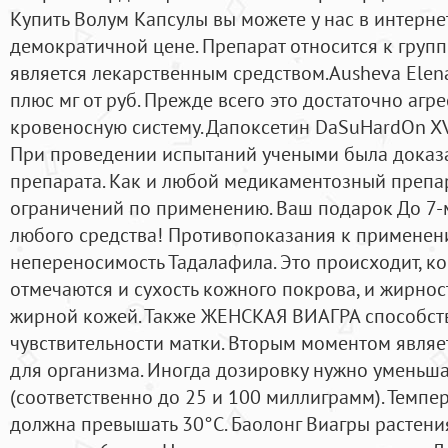
Купить Волум Капсулы вы можете у нас в интерне
демократичной цене. Препарат относится к группе
является лекарственным средством.Ausheva Elena
плюс мг от руб. Прежде всего это достаточно агр
кровеносную систему. Дапоксетин DaSuHardOn XVi
При проведении испытаний учеными была доказ
препарата. Как и любой медикаментозный препар
ограничений по применению. Ваш подарок До 7-
любого средства! Противопоказания к примене
непереносимость Тадалафила. Это происходит, ко
отмечаются и сухость кожного покрова, и жирнос
жирной кожей. Также ЖЕНСКАЯ ВИАГРА способст
чувствительности матки. Вторым моментом являе
для организма. Иногда дозировку нужно уменьша
(соответственно до 25 и 100 миллиграмм). Темп
должна превышать 30°C. Баолонг Виагры растени