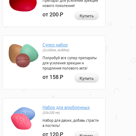
Препарат для усиления эрекции
нового поколения!
от 200
Р
Купить
Супер набор
(2х160мг, 4х80мг)
Попробуй все супер препараты
для усиления эрекции и
продления полового акта!
от 158
Р
Купить
Набор для влюбленных
(10х100 мг)
Набор для двоих, добавь страсти
в постель!
от 120
Р
Купить