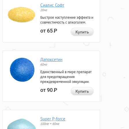
Сиалис Софт
20мг
Быстрое наступление эффекта и
совместимость с алкоголем.
от 65
Р
Купить
Дапоксетин
60мг
Единственный в мире препарат
для предотвращения
преждевременной эякуляции.
от 90
Р
Купить
Super P-force
100мг + 60мг