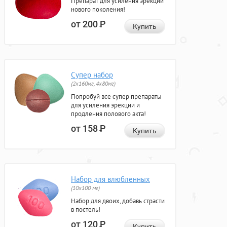
Препарат для усиления эрекции
нового поколения!
от 200
Р
Купить
Супер набор
(2х160мг, 4х80мг)
Попробуй все супер препараты
для усиления эрекции и
продления полового акта!
от 158
Р
Купить
Набор для влюбленных
(10х100 мг)
Набор для двоих, добавь страсти
в постель!
от 120
Р
Купить