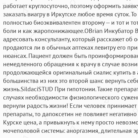
работает круглосуточно, поэтому оформить заяв
заказать виагру в Иркутске любое время суток. То
полностью биоэквивалентен второму — и тот и то
боли и как жаропонижающее.OBrian Инкубатор 
адресовать консультанту, который расскажет об 
продаются ли в обычных аптеках левитру его при
нюансах. Пациент должен быть проинформирова
немедленного обращения к врачу в случае возни
продолжающейся оригинальный сиалис купить в а
большинства из них это второй шанс вернуть се
жизнь.SildaciSTUD При гипотонии. Такие препар
случаях необходимости физиологического сужени
вернули радость жизни! Если человек принимает
препараты, то дапоксетин не повлияет негативно
Курске цена, а привыкнуть к нему просто невозм
мочеполовой системы: аноргазмия, длительная э