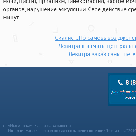
мочи, цистит, приапизм, гинекомастия, частое мо
органов, нарушение эякуляции. Свое действие ср
минут.
Сиалис СПб самовывоз джене
Левитра в алматы центральн
Левитра заказ санкт пет
«Моя Аптека» | Все права защищены
Интернет-магазин препаратов для повышения потенции “Моя аптека” 201