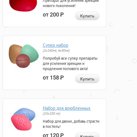
Препарат для усиления эрекции
нового поколения!
от 200
Р
Купить
Супер набор
(2х160мг, 4х80мг)
Попробуй все супер препараты
для усиления эрекции и
продления полового акта!
от 158
Р
Купить
Набор для влюбленных
(10х100 мг)
Набор для двоих, добавь страсти
в постель!
от 120
Р
Купить