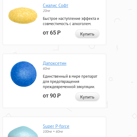
Сиалис Софт
20мг
Быстрое наступление эффекта и
совместимость с алкоголем.
от 65
Р
Купить
Дапоксетин
60мг
Единственный в мире препарат
для предотвращения
преждевременной эякуляции.
от 90
Р
Купить
Super P-force
100мг + 60мг