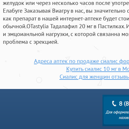
желудок или через несколько часов после употре
Елабуге Заказывая Виагру в нас, вы значительно 
как препарат в нашей интернет-аптеке будет стои
обычной.OTastylia Тадалафил 20 мг в Пастилках. 
и эмцоианльной нагрузки, с которой связанна моя
проблема с эрекцией.
Адреса аптек по продаже сиалис фор
Купить сиалис 10 мг в М
Сиалис для женщин отзывы