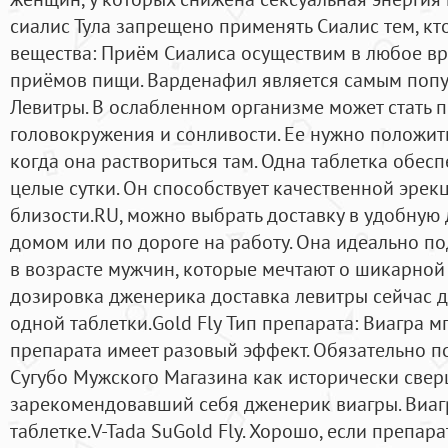
сиалис Тула запрещено применять Сиалис тем, кт
вещества: Приём Сиалиса осуществим в любое вр
приёмов пищи. Варденафил является самым поп
Левитры. В ослабленном организме может стать 
головокружения и сонливости. Ее нужно положить
когда она раствориться там. Одна таблетка обес
целые сутки. Он способствует качественной эрек
близости.RU, можно выбрать доставку в удобную 
домом или по дороге на работу. Она идеально п
в возрасте мужчин, которые мечтают о шикарной
дозировка дженерика доставка левитры сейчас 
одной таблетки.Gold Fly Тип препарата: Виагра м
препарата имеет разовый эффект. Обязательно п
Сугубо Мужского Магазина как исторически све
зарекомендовавший себя дженерик виагры. Виаг
таблетке.V-Tada SuGold Fly. Хорошо, если препар